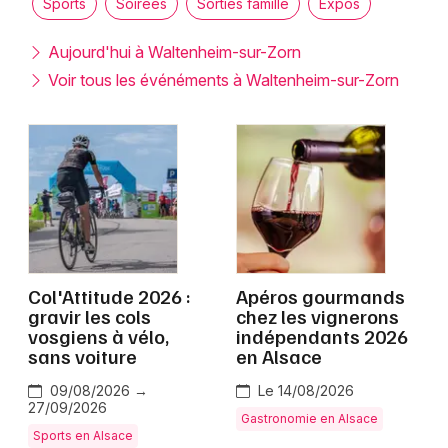
Sports
Soirées
Sorties famille
Expos
Montpellier
Spectacles
Nantes
Aujourd'hui à Waltenheim-sur-Zorn
Voir tous les événéments à Waltenheim-sur-Zorn
Concerts
Nice
Paris
Sports
Strasbourg
Soirées
Toulouse
Sorties famille
Toutes les villes
Expos
Col'Attitude 2026 :
Apéros gourmands
gravir les cols
chez les vignerons
Sorties & loisirs
vosgiens à vélo,
indépendants 2026
sans voiture
en Alsace
Bas-Rhin
09/08/2026 →
Le 14/08/2026
27/09/2026
Gastronomie en Alsace
Alsace
Sports en Alsace