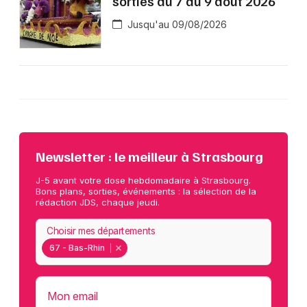
sorties du 7 au 9 août 2026
Jusqu'au 09/08/2026
Newsletter : le meilleur à Strasbourg
J-5 avant votre dose hebdomadaire à Strasbourg.
Bons plans, sorties, événements : la sélection de la
rédaction JDS, chaque jeudi.
Choisir mes départements
67 - Bas-Rhin
Mon email