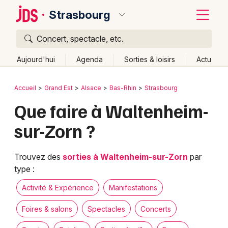
Strasbourg
Concert, spectacle, etc.
Quoi ?
Fermer
Aujourd'hui
Agenda
Sorties & loisirs
Actu
Où ?
Retour
Publier un événement
Accueil
Grand Est
Alsace
Bas-Rhin
Strasbourg
Strasbourg et alentours
Bas-Rhin (67)
Alsace
Que faire à Waltenheim-
Bordeaux
Partout
Près de moi
Changer de lieu
sur-Zorn ?
Colmar
Quand ?
Effacer les dates
Lille
Grands événements
Aujourd'hui
Demain
Ce week-end
Autre
Trouvez des
sorties à Waltenheim-sur-Zorn
par
type :
Lyon
Activité & Expérience
Activité & Expérience
Manifestations
Marseille
Manifestations
Foires & salons
Spectacles
Concerts
Mulhouse
Foires & salons