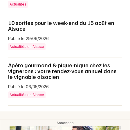
Actualités
10 sorties pour le week-end du 15 août en
Alsace
Publié le 29/06/2026
Actualités en Alsace
Choisir mes départements
Apéro gourmand & pique-nique chez les
67 - Bas-Rhin
vignerons : votre rendez-vous annuel dans
le vignoble alsacien
Mon email
Publié le 06/05/2026
Actualités en Alsace
Je m'abonne