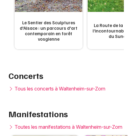
Le Sentier des Sculptures
 de
La Route de la Carpe 
d'Alsace : un parcours d'art
ne
l’incontournable g
contemporain en forêt
du Sundgau
vosgienne
Concerts
Tous les concerts à Waltenheim-sur-Zorn
Manifestations
Toutes les manifestations à Waltenheim-sur-Zorn