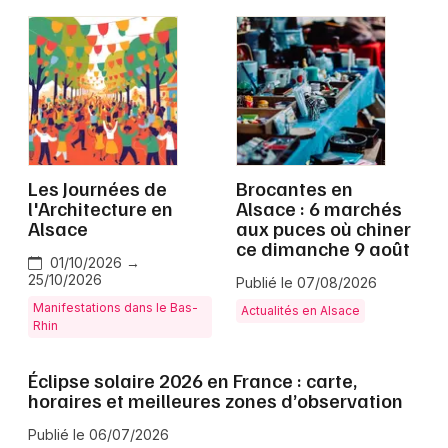
Grand Est
Jeux concours
Les Journées de
Brocantes en
Newsletter des sorties
l'Architecture en
Alsace : 6 marchés
Alsace
aux puces où chiner
Artistes en tournée
ce dimanche 9 août
01/10/2026 →
25/10/2026
Publié le 07/08/2026
Actus à Strasbourg
Manifestations dans le Bas-
Actualités en Alsace
Rhin
Magazine à Strasbourg
Éclipse solaire 2026 en France : carte,
Actus tourisme & loisirs
horaires et meilleures zones d’observation
Restaurants
Publié le 06/07/2026