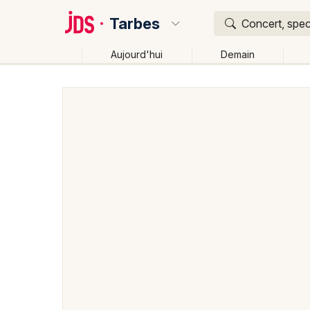
Tarbes
Concert, spec
Aujourd'hui
Demain
Quoi ?
Où ?
Tarbes et alentours
Hautes-Pyrénées (65)
Midi-
Près de moi
Changer de lieu