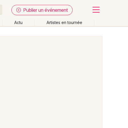
Publier un événement
Actu
Artistes en tournée
Fermer
Effacer les dates
week-end
Autre