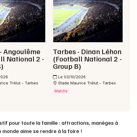
Choisir mes départements
65 - Hautes-Pyrénées
Mon email
 - Angoulême
Tarbes - Dinan Léhon
ll National 2 -
(Football National 2 -
Je m'abonne
)
Group B)
2026
Le 03/10/2026
rice Trélut - Tarbes
Stade Maurice Trélut - Tarbes
Matchs
tif pour toute la famille : attractions, manèges à
 monde aime se rendre à la foire !