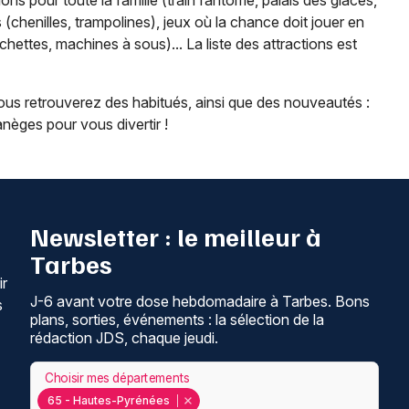
ons pour toute la famille (train fantôme, palais des glaces,
(chenilles, trampolines), jeux où la chance doit jouer en
chettes, machines à sous)... La liste des attractions est
us retrouverez des habitués, ainsi que des nouveautés :
nèges pour vous divertir !
Newsletter : le meilleur à
Tarbes
ir
J-6 avant votre dose hebdomadaire à Tarbes. Bons
s
plans, sorties, événements : la sélection de la
rédaction JDS, chaque jeudi.
Choisir mes départements
65 - Hautes-Pyrénées