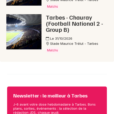
Matchs
Choisir mes départements
Tarbes - Chauray
65 - Hautes-Pyrénées
(Football National 2 -
Group B)
Mon email
Le 31/10/2026
Stade Maurice Trélut - Tarbes
Matchs
Je m'abonne
Newsletter : le meilleur à Tarbes
J-6 avant votre dose hebdomadaire à Tarbes. Bons
plans, sorties, événements : la sélection de la
rédaction JDS, chaque jeudi.