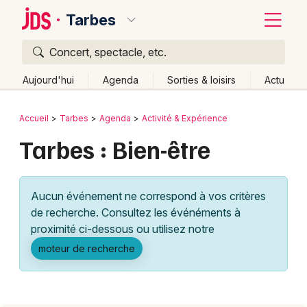
Tarbes
Concert, spectacle, etc.
Quoi ?
Fermer
Aujourd'hui
Agenda
Sorties & loisirs
Actu
Où ?
Retour
Publier un événement
Accueil
Tarbes
Agenda
Activité & Expérience
Tarbes et alentours
Hautes-Pyrénées (65)
Tarbes : Bien-être
Bordeaux
Midi-Pyrénées
Partout
Près de moi
Changer de lieu
Colmar
Quand ?
Effacer les dates
Aucun événement ne correspond à vos critères
Lille
Grands événements
Aujourd'hui
Demain
Ce week-end
Autre
de recherche. Consultez les événéments à
Lyon
proximité ci-dessous ou utilisez notre
Activité & Expérience
moteur de recherche
Marseille
Manifestations
Mulhouse
Foires & salons