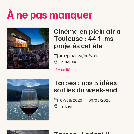
Montpellier
À ne pas manquer
Spectacles
Nantes
Concerts
Nice
Cinéma en plein air à
Toulouse : 44 films
Paris
Sports
projetés cet été
Strasbourg
Soirées
Jusqu'au 29/08/2026
Toulouse
Toulouse
Sorties famille
Actualités
Toutes les villes
Tarbes : nos 5 idées
Expos
sorties du week-end
Sorties & loisirs
07/08/2026 → 09/08/2026
Tarbes
Bien-être dans les Hautes-Pyrénées
Bien-être en Midi-Pyrénées
Tarbes - Lorient II