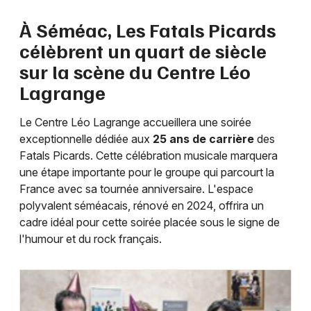
Pop / folk en Occitanie
À Séméac, Les Fatals Picards
célèbrent un quart de siècle
sur la scène du Centre Léo
Lagrange
Newsletter des sorties
Le Centre Léo Lagrange accueillera une soirée
Artistes en tournée
exceptionnelle dédiée aux
25 ans de carrière
des
Fatals Picards. Cette célébration musicale marquera
Actus à Tarbes
une étape importante pour le groupe qui parcourt la
France avec sa tournée anniversaire. L'espace
Magazine à Tarbes
polyvalent séméacais, rénové en 2024, offrira un
cadre idéal pour cette soirée placée sous le signe de
l'humour et du rock français.