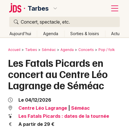
Tarbes
Concert, spectacle, etc.
Quoi ?
Fermer
Aujourd'hui
Agenda
Sorties & loisirs
Actu
Où ?
Retour
Publier un événement
Accueil
Tarbes
Séméac
Agenda
Concerts
Pop / folk
Tarbes et alentours
Hautes-Pyrénées (65)
Les Fatals Picards en
Bordeaux
Midi-Pyrénées
Partout
Près de moi
Changer de lieu
concert au Centre Léo
Colmar
Quand ?
Effacer les dates
Lagrange de Séméac
Lille
Grands événements
Aujourd'hui
Demain
Ce week-end
Autre
Lyon
Activité & Expérience
Le 04/12/2026
Marseille
Centre Léo Lagrange
|
Séméac
Manifestations
Les Fatals Picards : dates de la tournée
Mulhouse
A partir de 29 €
Foires & salons