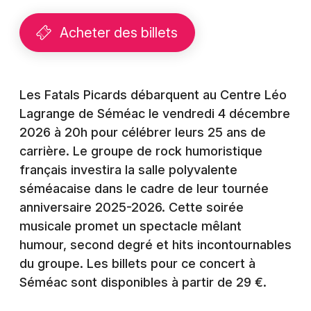
Montpellier
Spectacles
Acheter des billets
Nantes
Concerts
Nice
Paris
Les Fatals Picards débarquent au Centre Léo
Sports
Lagrange de Séméac le vendredi 4 décembre
Strasbourg
Soirées
2026 à 20h pour célébrer leurs 25 ans de
Toulouse
carrière. Le groupe de rock humoristique
Sorties famille
français investira la salle polyvalente
Toutes les villes
séméacaise dans le cadre de leur tournée
Expos
anniversaire 2025-2026. Cette soirée
musicale promet un spectacle mêlant
Sorties & loisirs
humour, second degré et hits incontournables
Pop / folk dans les Hautes-Pyrénées
du groupe. Les billets pour ce concert à
Séméac sont disponibles à partir de 29 €.
Pop / folk en Midi-Pyrénées