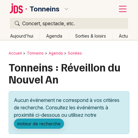
Tonneins
Concert, spectacle, etc.
Quoi ?
Fermer
Aujourd'hui
Agenda
Sorties & loisirs
Actu
Où ?
Retour
Publier un événement
Accueil
Tonneins
Agenda
Soirées
Tonneins et alentours
Lot-et-Garonne (47)
Aquitaine
Tonneins : Réveillon du
Bordeaux
Partout
Près de moi
Changer de lieu
Nouvel An
Colmar
Quand ?
Effacer les dates
Lille
Grands événements
Aujourd'hui
Demain
Ce week-end
Autre
Aucun événement ne correspond à vos critères
Lyon
Activité & Expérience
de recherche. Consultez les événéments à
proximité ci-dessous ou utilisez notre
Marseille
Manifestations
moteur de recherche
Mulhouse
Foires & salons