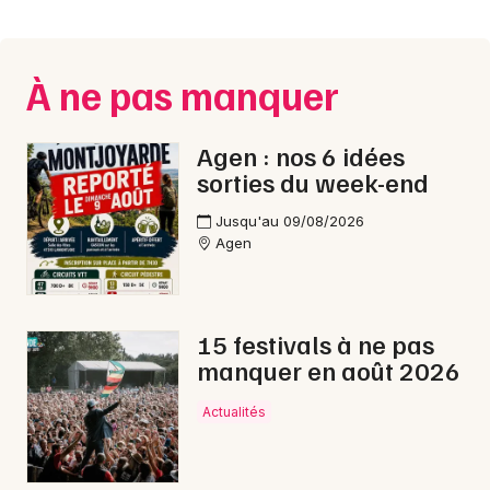
Montpellier
Spectacles
Nantes
À ne pas manquer
Concerts
Nice
Paris
Sports
Agen : nos 6 idées
sorties du week-end
Strasbourg
Soirées
Jusqu'au 09/08/2026
Toulouse
Agen
Sorties famille
Toutes les villes
Expos
15 festivals à ne pas
Sorties & loisirs
manquer en août 2026
Nouvel An en Lot-et-Garonne
Actualités
Nouvel An en Aquitaine