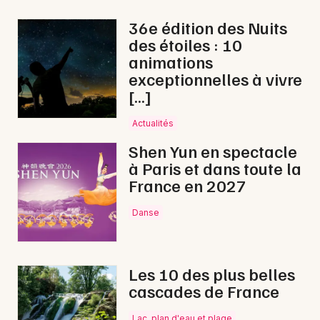
Nouvel An en Nouvelle-Aquitaine
36e édition des Nuits
des étoiles : 10
animations
exceptionnelles à vivre
[…]
Newsletter des sorties
Actualités
Artistes en tournée
Shen Yun en spectacle
à Paris et dans toute la
Actus à Tonneins
France en 2027
Magazine à Tonneins
Danse
Les 10 des plus belles
cascades de France
Lac, plan d'eau et plage