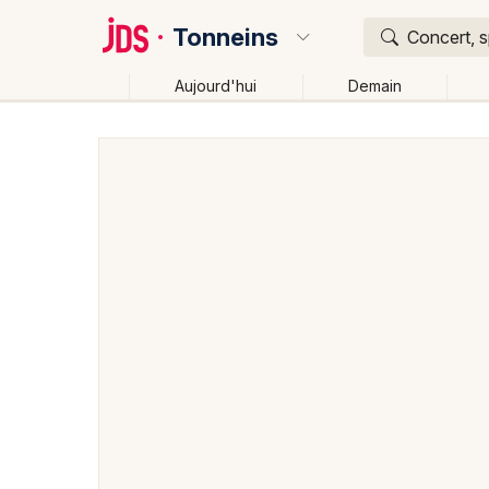
Tonneins
Concert, s
Aujourd'hui
Demain
Quoi ?
Où ?
Tonneins et alentours
Lot-et-Garonne (47)
Aquit
Changer de lieu