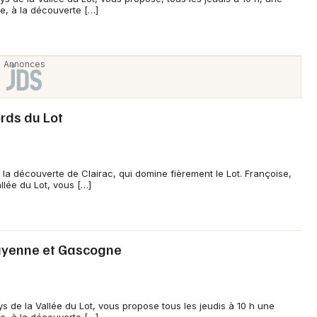
e, à la découverte […]
Newsletter des sorties
Artistes en tournée
ords du Lot
Actus à Tonneins
 la découverte de Clairac, qui domine fièrement le Lot. Françoise,
Magazine à Tonneins
llée du Lot, vous […]
Guyenne et Gascogne
s de la Vallée du Lot, vous propose tous les jeudis à 10 h une