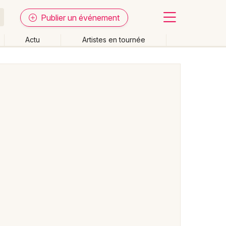
Publier un événement
Actu
Artistes en tournée
Fermer
Effacer les dates
week-end
Autre