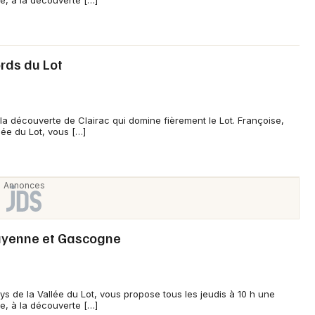
e, à la découverte […]
Choisir mes départements
47 - Lot-et-Garonne
ords du Lot
Mon email
la découverte de Clairac qui domine fièrement le Lot. Françoise,
lée du Lot, vous […]
Je m'abonne
Guyenne et Gascogne
s de la Vallée du Lot, vous propose tous les jeudis à 10 h une
e, à la découverte […]