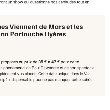
ront un show qui questionne nos certitudes tout en
83 - Var
Mon email
es Viennent de Mars et les
no Partouche Hyères
Je m'abonne
 proposés au
prix
de
35 € à 47 €
pour cette
cès phénoménal de Paul Dewandre et de son spectacle
pidement vos places. Cette date unique dans le Var
ticipé indispensable pour ne pas manquer cette soirée