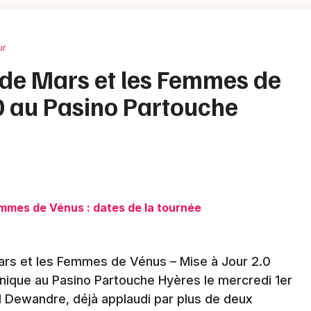
Spectacles
Mulhouse
Concerts
Montpellier
ur
Nantes
Sports
de Mars et les Femmes de
Nice
.0 au Pasino Partouche
Soirées
Paris
Sorties famille
Strasbourg
Expos
Toulouse
Sorties & loisirs
Toutes les villes
mmes de Vénus : dates de la tournée
Humour dans le Var
rs et les Femmes de Vénus – Mise à Jour 2.0
Humour en Provence-Alpes-Côte-d'Azur
unique au Pasino Partouche Hyères le mercredi 1er
l Dewandre, déjà applaudi par plus de deux