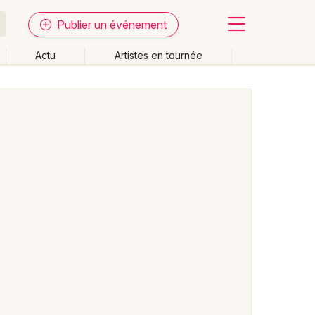
Publier un événement
Actu
Artistes en tournée
Fermer
Effacer les dates
week-end
Autre