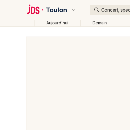
Toulon
Concert, spec
Aujourd'hui
Demain
Quoi ?
Où ?
Toulon et alentours
Var (83)
Provence-Alpes-Cô
Près de moi
Changer de lieu