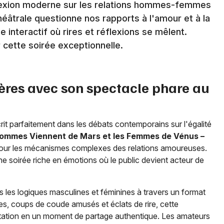
flexion moderne sur les relations hommes-femmes
éâtrale questionne nos rapports à l'amour et à la
Newsletter des sorties
interactif où rires et réflexions se mêlent.
cette soirée exceptionnelle.
Artistes en tournée
Actus à Toulon
ères avec son spectacle phare au
Magazine à Toulon
rit parfaitement dans les débats contemporains sur l'égalité
ommes Viennent de Mars et les Femmes de Vénus –
mour les mécanismes complexes des relations amoureuses.
e soirée riche en émotions où le public devient acteur de
s les logiques masculines et féminines à travers un format
es, coups de coude amusés et éclats de rire, cette
tation en un moment de partage authentique. Les amateurs
Choisir mes départements