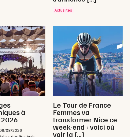
Actualités
ges
Le Tour de France
niques à
Femmes va
 2026
transformer Nice ce
week-end : voici où
 09/08/2026
voir la […]
alais des Festivals -