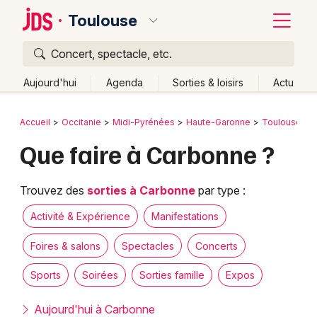
Toulouse
Concert, spectacle, etc.
Quoi ?
Fermer
Aujourd'hui
Agenda
Sorties & loisirs
Actu
Où ?
Retour
Publier un événement
Accueil
Occitanie
Midi-Pyrénées
Haute-Garonne
Toulouse
Toulouse et alentours
Haute-Garonne (31)
Que faire à Carbonne ?
Bordeaux
Midi-Pyrénées
Partout
Près de moi
Changer de lieu
Colmar
Quand ?
Trouvez des
sorties à Carbonne
par type :
Effacer les dates
Lille
Grands événements
Aujourd'hui
Demain
Ce week-end
Autre
Activité & Expérience
Manifestations
Lyon
Activité & Expérience
Foires & salons
Spectacles
Concerts
Marseille
Sports
Soirées
Sorties famille
Expos
Manifestations
Mulhouse
Aujourd'hui à Carbonne
Foires & salons