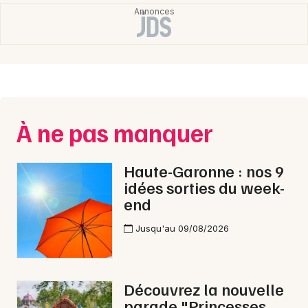
Occitanie
Newsletter des sorties
À ne pas manquer
Artistes en tournée
Actus à Toulouse
Haute-Garonne : nos 9
idées sorties du week-
Magazine à Toulouse
end
Jusqu'au 09/08/2026
Découvrez la nouvelle
parade "Princesses