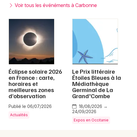
Montpellier
Voir tous les événéments à Carbonne
Spectacles
Nantes
Concerts
Nice
Paris
Sports
Strasbourg
Soirées
Toulouse
Éclipse solaire 2026
Le Prix littéraire
Sorties famille
en France : carte,
Étoiles Bleues à la
Toutes les villes
horaires et
Médiathèque
Expos
meilleures zones
Germinal de La
d’observation
Grand'Combe
Sorties & loisirs
Publié le 06/07/2026
18/08/2026 →
24/09/2026
Haute-Garonne
Actualités
Expos en Occitanie
Midi-Pyrénées