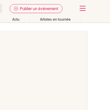
Publier un événement
Actu
Artistes en tournée
Fermer
Effacer les dates
week-end
Autre