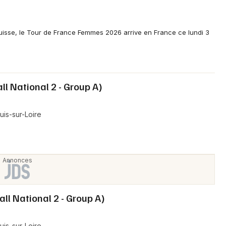
Choisir mes départements
37 - Indre-et-Loire
isse, le Tour de France Femmes 2026 arrive en France ce lundi 3
Mon email
ll National 2 - Group A)
Je m'abonne
is-sur-Loire
all National 2 - Group A)
is-sur-Loire