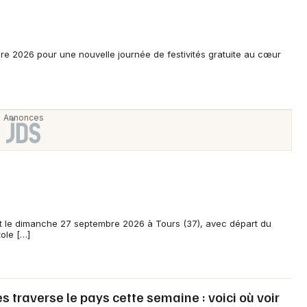
bre 2026 pour une nouvelle journée de festivités gratuite au cœur
Newsletter des sorties
Artistes en tournée
Actus à Tours
Magazine à Tours
t le dimanche 27 septembre 2026 à Tours (37), avec départ du
tole […]
traverse le pays cette semaine : voici où voir