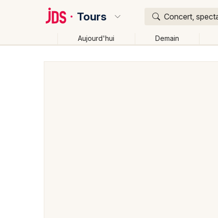
Tours
Concert, specta
Aujourd'hui
Demain
Quoi ?
Où ?
Tours et alentours
Indre-et-Loire (37)
Centre
Changer de lieu