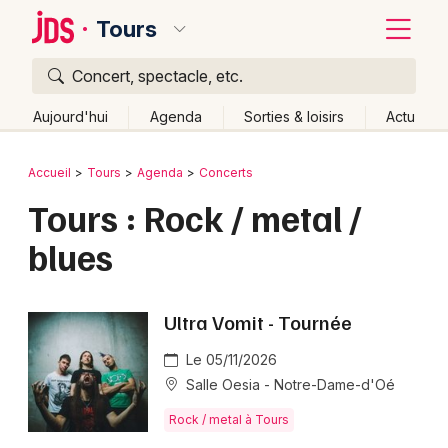
Tours
Concert, spectacle, etc.
Quoi ?
Fermer
Aujourd'hui
Agenda
Sorties & loisirs
Actu
Où ?
Retour
Publier un événement
Accueil
Tours
Agenda
Concerts
Tours et alentours
Indre-et-Loire (37)
Centre
Tours : Rock / metal /
Bordeaux
Partout
Près de moi
Changer de lieu
blues
Colmar
Quand ?
Effacer les dates
Lille
Grands événements
Aujourd'hui
Demain
Ce week-end
Autre
Ultra Vomit - Tournée
Lyon
Activité & Expérience
Le 05/11/2026
Marseille
Salle Oesia - Notre-Dame-d'Oé
Manifestations
Mulhouse
Rock / metal à Tours
Foires & salons