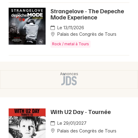
Montpellier
Strangelove - The Depeche
Spectacles
Nantes
Mode Experience
Concerts
Nice
Le 13/11/2026
Palais des Congrès de Tours
Paris
Sports
Rock / metal à Tours
Strasbourg
Soirées
Toulouse
Sorties famille
Toutes les villes
Expos
Sorties & loisirs
With U2 Day - Tournée
Rock / metal en Indre-et-Loire
Le 29/01/2027
Rock / metal dans le Centre
Palais des Congrès de Tours