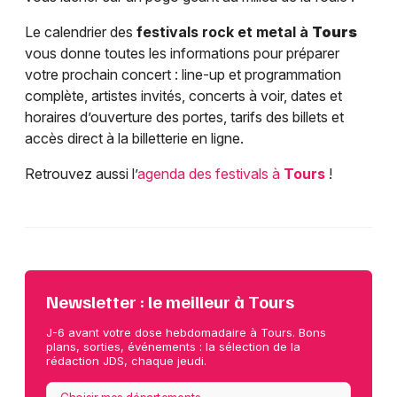
Le calendrier des
festivals rock et metal à
Tours
vous donne toutes les informations pour préparer
votre prochain concert : line-up et programmation
complète, artistes invités, concerts à voir, dates et
horaires d’ouverture des portes, tarifs des billets et
accès direct à la billetterie en ligne.
Retrouvez aussi l’
agenda des festivals à
Tours
!
Newsletter : le meilleur à Tours
J-6 avant votre dose hebdomadaire à Tours. Bons
plans, sorties, événements : la sélection de la
rédaction JDS, chaque jeudi.