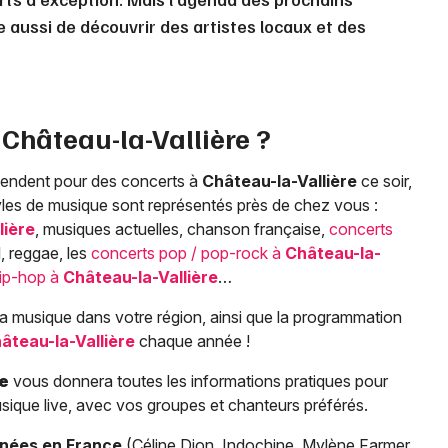
aussi de découvrir des artistes locaux et des
à
Château-la-Vallière
?
attendent pour des concerts à
Château-la-Vallière
ce soir,
tyles de musique sont représentés près de chez vous :
lière
, musiques actuelles, chanson française,
concerts
l, reggae, les
concerts pop / pop-rock à
Château-la-
hip-hop à
Château-la-Vallière
…
a musique dans votre région, ainsi que la programmation
âteau-la-Vallière
chaque année !
re
vous donnera toutes les informations pratiques pour
musique live, avec vos groupes et chanteurs préférés.
rnées en France
(Céline Dion, Indochine, Mylène Farmer,