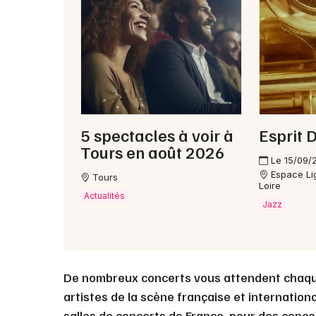
5 spectacles à voir à
Esprit 
Tours en août 2026
Le 15/09/
Espace Lig
Tours
Loire
Actualités
Jazz
De nombreux concerts vous attendent chaq
artistes de la scène française et internation
salles de concerts de France, pour des conce