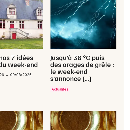
Newsletter des sorties
Artistes en tournée
 nos 7 idées
Jusqu’à 38 °C puis
Actus à Tours
 du week-end
des orages de grêle :
le week-end
Magazine à Tours
26 → 09/08/2026
s’annonce […]
Actualités