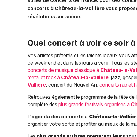
concerts à
Château-la-Vallière
vous propose 
révélations sur scène.
Quel concert à voir ce soir 
Vos artistes préférés et les talents locaux vous 
ce week-end et dans les jours à venir. Tous les s
concerts de musique classique à
Château-la-Val
metal et rock à
Château-la-Vallière
, jazz, gospe
Vallière
, concert du Nouvel An,
concerts rap et 
Retrouvez également le programme de la fête de l
complète des
plus grands festivals organisés à
Ch
L'
agenda des concerts à
Château-la-Valliè
organiser votre sortie et profiter au mieux de la 
Les
plus grands artistes préparent leurs tou