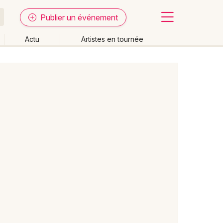
Publier un événement
Actu
Artistes en tournée
Fermer
Effacer les dates
week-end
Autre