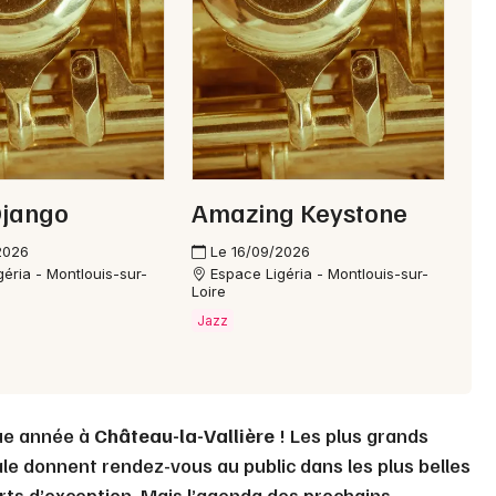
Choisir mes départements
37 - Indre-et-Loire
Mon email
Je m'abonne
Django
Amazing Keystone
2026
Le 16/09/2026
éria - Montlouis-sur-
Espace Ligéria - Montlouis-sur-
Loire
Jazz
ue année à
Château-la-Vallière
! Les plus grands
ale donnent rendez-vous au public dans les plus belles
rts d’exception. Mais l’agenda des prochains