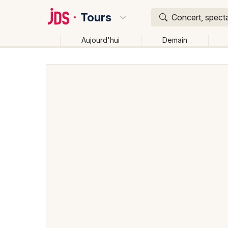
Tours
Concert, specta
Aujourd'hui
Demain
Quoi ?
Où ?
Tours et alentours
Indre-et-Loire (37)
Centre
Changer de lieu