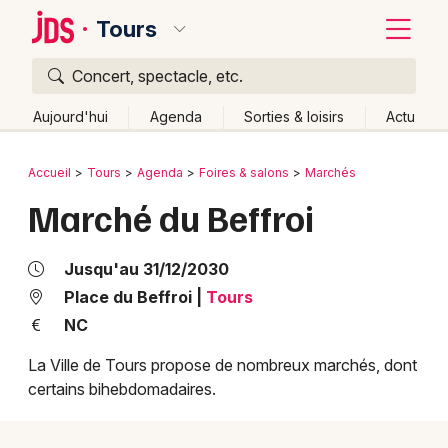
Tours
Concert, spectacle, etc.
Quoi ?
Fermer
Aujourd'hui
Agenda
Sorties & loisirs
Actu
Où ?
Retour
Publier un événement
Accueil
Tours
Agenda
Foires & salons
Marchés
Tours et alentours
Indre-et-Loire (37)
Centre
Marché du Beffroi
Bordeaux
Partout
Près de moi
Changer de lieu
Colmar
Quand ?
Jusqu'au 31/12/2030
Effacer les dates
Lille
Grands événements
Place du Beffroi
|
Tours
Aujourd'hui
Demain
Ce week-end
Autre
NC
Lyon
Activité & Expérience
La Ville de Tours propose de nombreux marchés, dont
Marseille
certains bihebdomadaires.
Manifestations
Mulhouse
Foires & salons