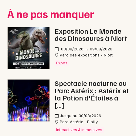
À ne pas manquer
Choisir mes départements
37 - Indre-et-Loire
Exposition Le Monde
des Dinosaures à Niort
Mon email
08/08/2026 → 09/08/2026
Parc des expositions - Niort
Expos
Je m'abonne
Spectacle nocturne au
Parc Astérix : Astérix et
la Potion d'Étoiles à
[…]
Jusqu'au 30/08/2026
Parc Astérix - Plailly
Interactives & immersives