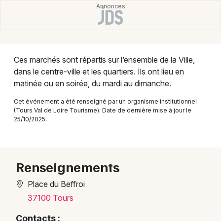
Montpellier
Spectacles
Nantes
Concerts
Nice
Ces marchés sont répartis sur l’ensemble de la Ville,
Paris
Sports
dans le centre-ville et les quartiers. Ils ont lieu en
matinée ou en soirée, du mardi au dimanche.
Strasbourg
Soirées
Cet événement a été renseigné par un organisme institutionnel
Toulouse
(Tours Val de Loire Tourisme). Date de dernière mise à jour le
Sorties famille
25/10/2025.
Toutes les villes
Expos
Sorties & loisirs
Renseignements
Place du Beffroi
Marchés en Indre-et-Loire
37100 Tours
Marchés dans le Centre
Contacts :