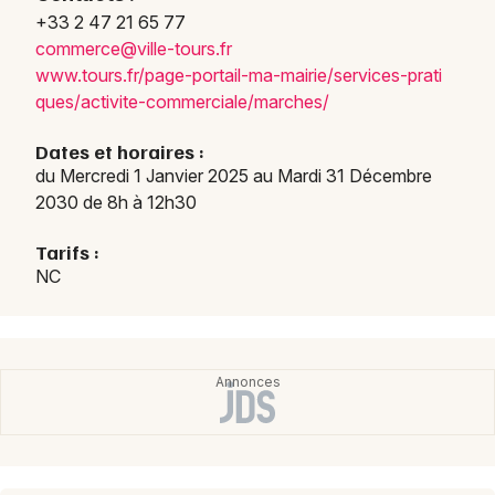
+33 2 47 21 65 77
Marchés dans le Centre-Val de Loire
comme
rce@v
ille-
tours
.fr
www.t
ours.
fr/pa
ge-po
rtail
-ma-m
airie
/serv
ices-
prati
ques/
activ
ite-c
ommer
ciale
/marc
hes/
Dates et horaires :
Newsletter des sorties
du Mercredi 1 Janvier 2025 au Mardi 31 Décembre
2030 de 8h à 12h30
Artistes en tournée
Tarifs :
Actus à Tours
NC
Magazine à Tours