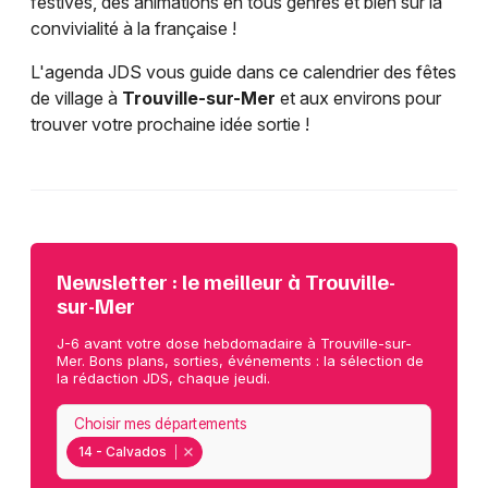
festives, des animations en tous genres et bien sûr la
convivialité à la française !
L'agenda JDS vous guide dans ce calendrier des fêtes
de village à
Trouville-sur-Mer
et aux environs pour
trouver votre prochaine idée sortie !
Newsletter : le meilleur à Trouville-
sur-Mer
J-6 avant votre dose hebdomadaire à Trouville-sur-
Mer. Bons plans, sorties, événements : la sélection de
la rédaction JDS, chaque jeudi.
Choisir mes départements
14 - Calvados