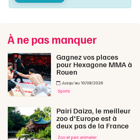
Montpellier
Spectacles
Nantes
Concerts
Nice
À ne pas manquer
Paris
Sports
Strasbourg
Gagnez vos places
Soirées
pour Hexagone MMA à
Toulouse
Rouen
Sorties famille
Toutes les villes
Jusqu'au 10/08/2026
Expos
Sports
Sorties & loisirs
Pairi Daiza, le meilleur
zoo d'Europe est à
Fêtes dans le Calvados
deux pas de la France
Fêtes en Basse-Normandie
Zoo et parc animalier