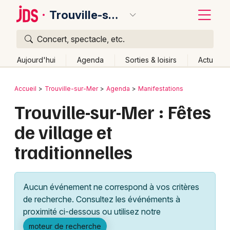
Trouville-sur-Mer
Concert, spectacle, etc.
Quoi ?
Fermer
Aujourd'hui
Agenda
Sorties & loisirs
Actu
Où ?
Retour
Publier un événement
Accueil
Trouville-sur-Mer
Agenda
Manifestations
Trouville-sur-Mer et alentours
Calvados (14)
Trouville-sur-Mer : Fêtes
Bordeaux
Basse-Normandie
Partout
Près de moi
de village et
Changer de lieu
Colmar
traditionnelles
Quand ?
Effacer les dates
Lille
Grands événements
Aujourd'hui
Demain
Ce week-end
Autre
Lyon
Activité & Expérience
Aucun événement ne correspond à vos critères
Marseille
de recherche. Consultez les événéments à
Manifestations
proximité ci-dessous ou utilisez notre
Mulhouse
Foires & salons
moteur de recherche