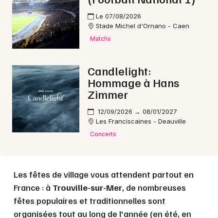
Le 07/08/2026
Stade Michel d'Ornano - Caen
Choisir mes départements
Matchs
14 - Calvados
Candlelight:
Hommage à Hans
Mon email
Zimmer
12/09/2026 → 08/01/2027
Je m'abonne
Les Franciscaines - Deauville
Concerts
Les fêtes de village vous attendent partout en
France : à
Trouville-sur-Mer
, de nombreuses
fêtes populaires et traditionnelles sont
organisées tout au long de l'année (en été, en