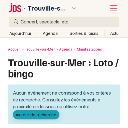
Trouville-sur-Mer
Concert, spectacle, etc.
Quoi ?
Fermer
Aujourd'hui
Agenda
Sorties & loisirs
Actu
Où ?
Retour
Publier un événement
Accueil
Trouville-sur-Mer
Agenda
Manifestations
Trouville-sur-Mer et alentours
Calvados (14)
Trouville-sur-Mer : Loto /
Bordeaux
Basse-Normandie
Partout
Près de moi
bingo
Changer de lieu
Colmar
Quand ?
Effacer les dates
Lille
Grands événements
Aujourd'hui
Demain
Ce week-end
Autre
Aucun événement ne correspond à vos critères
Lyon
Activité & Expérience
de recherche. Consultez les événéments à
proximité ci-dessous ou utilisez notre
Marseille
Manifestations
moteur de recherche
Mulhouse
Foires & salons