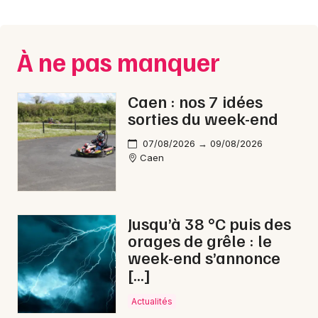
Montpellier
Spectacles
Nantes
À ne pas manquer
Concerts
Nice
Paris
Sports
Caen : nos 7 idées
sorties du week-end
Strasbourg
Soirées
07/08/2026 → 09/08/2026
Toulouse
Caen
Sorties famille
Toutes les villes
Expos
Jusqu’à 38 °C puis des
Sorties & loisirs
orages de grêle : le
week-end s’annonce
Lotos dans le Calvados
[…]
Lotos en Basse-Normandie
Actualités