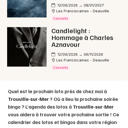
12/09/2026 → 08/01/2027
Les Franciscaines - Deauville
Concerts
Choisir mes départements
Candlelight :
14 - Calvados
Hommage à Charles
Aznavour
Mon email
12/09/2026 → 06/11/2026
Les Franciscaines - Deauville
Je m'abonne
Concerts
Quel est le prochain loto près de chez moi à
Trouville-sur-Mer
? Où a lieu la prochaine soirée
bingo ? L’agenda des lotos à
Trouville-sur-Mer
vous aidera à trouver votre prochaine sortie ! Ce
calendrier des lotos et bingos dans votre région