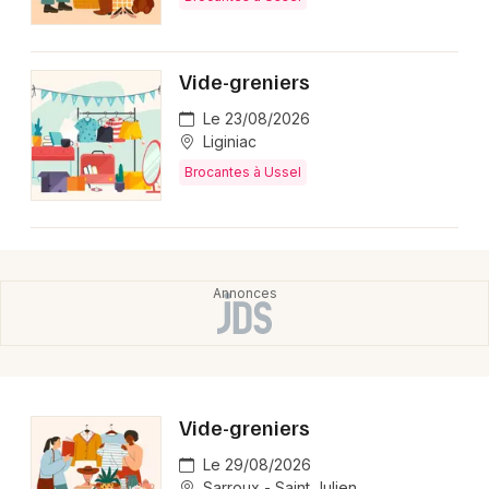
Montpellier
Spectacles
Nantes
Vide-greniers
Concerts
Nice
Le 23/08/2026
Liginiac
Paris
Sports
Brocantes à Ussel
Strasbourg
Soirées
Toulouse
Sorties famille
Toutes les villes
Expos
Sorties & loisirs
Brocantes en Corrèze
Vide-greniers
Brocantes en Limousin
Le 29/08/2026
Sarroux - Saint Julien