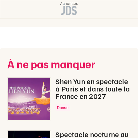
Choisir mes départements
19 - Corrèze
Mon email
À ne pas manquer
Je m'abonne
Shen Yun en spectacle
à Paris et dans toute la
France en 2027
Danse
Spectacle nocturne au