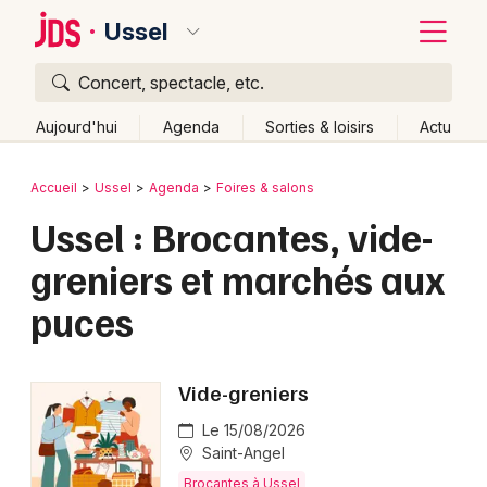
Ussel
Concert, spectacle, etc.
Quoi ?
Fermer
Aujourd'hui
Agenda
Sorties & loisirs
Actu
Où ?
Retour
Publier un événement
Accueil
Ussel
Agenda
Foires & salons
Ussel et alentours
Corrèze (19)
Limousin
Partout
Ussel : Brocantes, vide-
Bordeaux
Près de moi
Changer de lieu
greniers et marchés aux
Colmar
Quand ?
Effacer les dates
puces
Lille
Grands événements
Aujourd'hui
Demain
Ce week-end
Autre
Lyon
Activité & Expérience
Vide-greniers
Marseille
Manifestations
Le 15/08/2026
Mulhouse
Saint-Angel
Foires & salons
Brocantes à Ussel