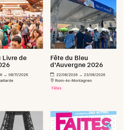
Newsletter des sorties
Artistes en tournée
u Livre de
Fête du Bleu
Actus à Ussel
2026
d'Auvergne 2026
Magazine à Ussel
6 → 08/11/2026
22/08/2026 → 23/08/2026
aillarde
Riom-ès-Montagnes
Fêtes