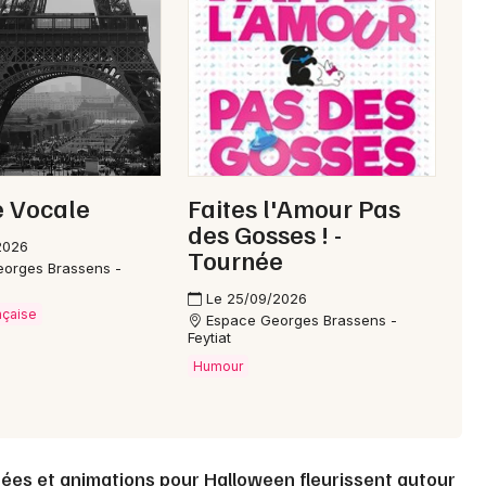
Choisir mes départements
19 - Corrèze
Mon email
Je m'abonne
e Vocale
Faites l'Amour Pas
des Gosses ! -
2026
Tournée
orges Brassens -
Le 25/09/2026
nçaise
Espace Georges Brassens -
Feytiat
Humour
rées et animations pour Halloween fleurissent autour