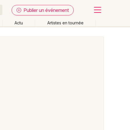
Publier un événement
Actu
Artistes en tournée
Fermer
Effacer les dates
week-end
Autre