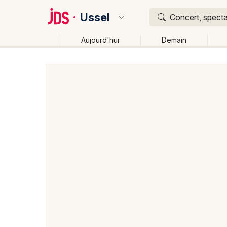
Ussel
Concert, specta
Aujourd'hui
Demain
Quoi ?
Où ?
Ussel et alentours
Corrèze (19)
Limousin
Parto
Changer de lieu