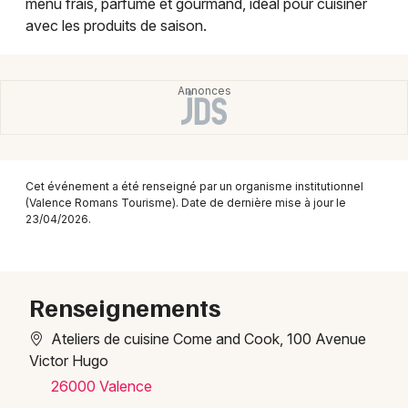
menu frais, parfumé et gourmand, idéal pour cuisiner
Montpellier
avec les produits de saison.
Spectacles
Nantes
Concerts
Nice
Paris
Sports
Strasbourg
Soirées
Cet événement a été renseigné par un organisme institutionnel
Toulouse
(Valence Romans Tourisme). Date de dernière mise à jour le
Sorties famille
23/04/2026.
Toutes les villes
Expos
Sorties & loisirs
Renseignements
Ateliers de cuisine Come and Cook, 100 Avenue
Ateliers dans la Drôme
Victor Hugo
Ateliers en Rhône-Alpes
26000 Valence