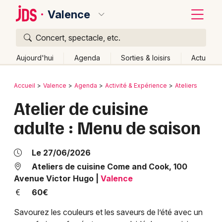
Valence
Concert, spectacle, etc.
Quoi ?
Fermer
Aujourd'hui
Agenda
Sorties & loisirs
Actu
Où ?
Retour
Publier un événement
Accueil
Valence
Agenda
Activité & Expérience
Ateliers
Valence et alentours
Drôme (26)
Rhône-Alpes
Atelier de cuisine
Bordeaux
Partout
Près de moi
Changer de lieu
adulte : Menu de saison
Colmar
Quand ?
Effacer les dates
Lille
Grands événements
Aujourd'hui
Demain
Ce week-end
Autre
Le 27/06/2026
Lyon
Ateliers de cuisine Come and Cook, 100
Activité & Expérience
Avenue Victor Hugo
|
Valence
Marseille
60€
Manifestations
Mulhouse
Savourez les couleurs et les saveurs de l’été avec un
Foires & salons