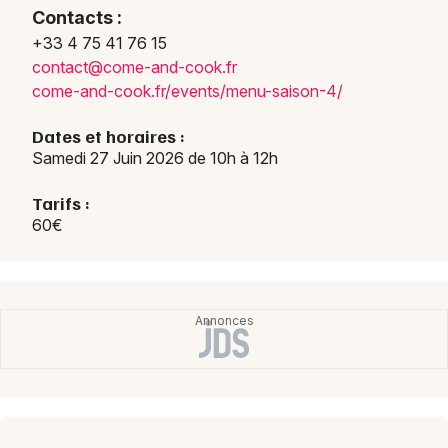
Contacts :
Ateliers en Auvergne-Rhône-Alpes
+33 4 75 41 76 15
conta
ct@co
me-an
d-coo
k.fr
come-
and-c
ook.f
r/eve
nts/m
enu-s
aison
-4/
Dates et horaires :
Newsletter des sorties
Samedi 27 Juin 2026 de 10h à 12h
Artistes en tournée
Tarifs :
60€
Actus à Valence
Magazine à Valence