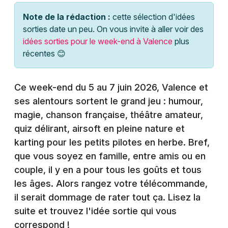
Montpellier
Note de la rédaction :
cette sélection d'idées
Spectacles
Nantes
sorties date un peu. On vous invite à aller voir des
idées sorties pour le week-end à Valence
plus
Concerts
Nice
récentes 😊
Paris
Sports
Ce week-end du 5 au 7 juin 2026, Valence et
Strasbourg
Soirées
ses alentours sortent le grand jeu : humour,
Toulouse
magie, chanson française, théâtre amateur,
Sorties famille
quiz délirant, airsoft en pleine nature et
Toutes les villes
karting pour les petits pilotes en herbe. Bref,
Expos
que vous soyez en famille, entre amis ou en
Sorties & loisirs
couple, il y en a pour tous les goûts et tous
les âges. Alors rangez votre télécommande,
Agenda dans la Drôme
il serait dommage de rater tout ça. Lisez la
suite et trouvez l'idée sortie qui vous
Agenda en Rhône-Alpes
correspond !