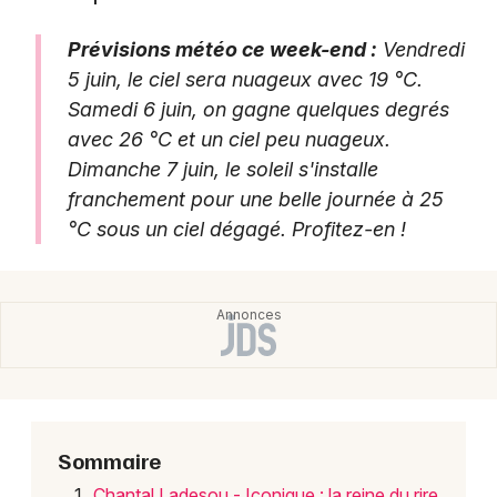
Agenda en Auvergne-Rhône-Alpes
Prévisions météo ce week-end :
Vendredi
5 juin, le ciel sera nuageux avec 19 °C.
Samedi 6 juin, on gagne quelques degrés
avec 26 °C et un ciel peu nuageux.
Newsletter des sorties
Dimanche 7 juin, le soleil s'installe
franchement pour une belle journée à 25
Artistes en tournée
°C sous un ciel dégagé. Profitez-en !
Actus à Valence
Magazine à Valence
Sommaire
Chantal Ladesou - Iconique : la reine du rire