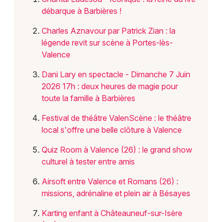
débarque à Barbières !
Choisir mes départements
Charles Aznavour par Patrick Zian : la
26 - Drôme
légende revit sur scène à Portes-lès-
Valence
Mon email
Dani Lary en spectacle - Dimanche 7 Juin
2026 17h : deux heures de magie pour
toute la famille à Barbières
Je m'abonne
Festival de théâtre ValenScène : le théâtre
local s'offre une belle clôture à Valence
Quiz Room à Valence (26) : le grand show
culturel à tester entre amis
Airsoft entre Valence et Romans (26) :
missions, adrénaline et plein air à Bésayes
Karting enfant à Châteauneuf-sur-Isère