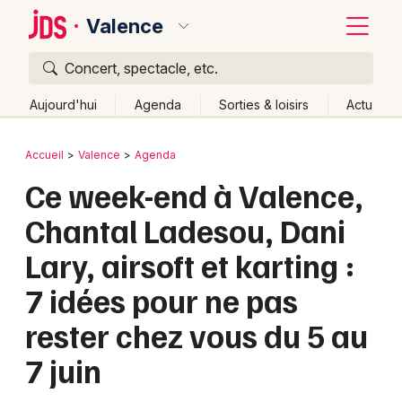
Valence
Concert, spectacle, etc.
Quoi ?
Fermer
Aujourd'hui
Agenda
Sorties & loisirs
Actu
Où ?
Retour
Publier un événement
Accueil
Valence
Agenda
Valence et alentours
Drôme (26)
Rhône-Alpes
Ce week-end à Valence,
Bordeaux
Partout
Près de moi
Changer de lieu
Chantal Ladesou, Dani
Colmar
Quand ?
Effacer les dates
Lary, airsoft et karting :
Lille
Grands événements
Aujourd'hui
Demain
Ce week-end
Autre
7 idées pour ne pas
Lyon
Activité & Expérience
rester chez vous du 5 au
Marseille
Manifestations
7 juin
Mulhouse
Foires & salons