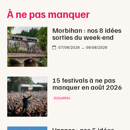
Montpellier
À ne pas manquer
Spectacles
Nantes
Concerts
Nice
Morbihan : nos 8 idées
sorties du week-end
Paris
Sports
07/08/2026 → 09/08/2026
Strasbourg
Soirées
Toulouse
Sorties famille
Toutes les villes
15 festivals à ne pas
Expos
manquer en août 2026
Sorties & loisirs
Actualités
Bien-être dans le Morbihan
Bien-être en Bretagne
Vannes : nos 5 idées