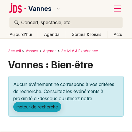
Vannes
Concert, spectacle, etc.
Quoi ?
Fermer
Aujourd'hui
Agenda
Sorties & loisirs
Actu
Où ?
Retour
Publier un événement
Accueil
Vannes
Agenda
Activité & Expérience
Vannes et alentours
Morbihan (56)
Bretagne
Vannes : Bien-être
Bordeaux
Partout
Près de moi
Changer de lieu
Colmar
Quand ?
Effacer les dates
Aucun événement ne correspond à vos critères
Lille
Grands événements
Aujourd'hui
Demain
Ce week-end
Autre
de recherche. Consultez les événéments à
Lyon
proximité ci-dessous ou utilisez notre
Activité & Expérience
moteur de recherche
Marseille
Manifestations
Mulhouse
Foires & salons