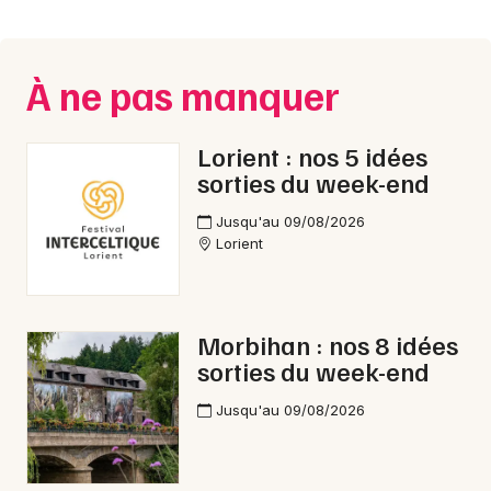
Montpellier
Spectacles
Nantes
À ne pas manquer
Concerts
Nice
Paris
Sports
Lorient : nos 5 idées
sorties du week-end
Strasbourg
Soirées
Jusqu'au 09/08/2026
Toulouse
Lorient
Sorties famille
Toutes les villes
Expos
Morbihan : nos 8 idées
Sorties & loisirs
sorties du week-end
Courses dans le Morbihan
Jusqu'au 09/08/2026
Courses en Bretagne