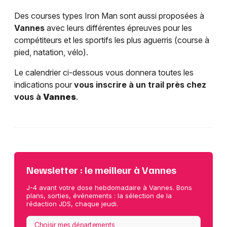
Des courses types Iron Man sont aussi proposées à
Vannes
avec leurs différentes épreuves pour les
compétiteurs et les sportifs les plus aguerris (course à
pied, natation, vélo).
Le calendrier ci-dessous vous donnera toutes les
indications pour
vous inscrire à un trail près chez
vous à
Vannes
.
Newsletter : le meilleur à Vannes
J-4 avant votre dose hebdomadaire à Vannes. Bons
plans, sorties, événements : la sélection de la
rédaction JDS, chaque jeudi.
Choisir mes départements