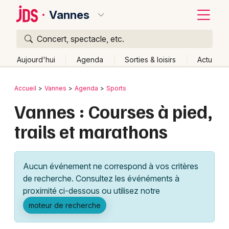
Vannes
Concert, spectacle, etc.
Quoi ?
Fermer
Aujourd'hui
Agenda
Sorties & loisirs
Actu
Où ?
Retour
Publier un événement
Accueil
Vannes
Agenda
Sports
Vannes et alentours
Morbihan (56)
Bretagne
Vannes : Courses à pied,
Bordeaux
Partout
Près de moi
Changer de lieu
trails et marathons
Colmar
Quand ?
Effacer les dates
Lille
Grands événements
Aujourd'hui
Demain
Ce week-end
Autre
Aucun événement ne correspond à vos critères
Lyon
Activité & Expérience
de recherche. Consultez les événéments à
proximité ci-dessous ou utilisez notre
Marseille
Manifestations
moteur de recherche
Mulhouse
Foires & salons