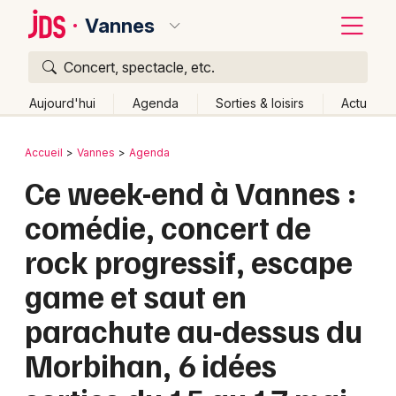
Vannes
Concert, spectacle, etc.
Quoi ?
Fermer
Aujourd'hui
Agenda
Sorties & loisirs
Actu
Où ?
Retour
Publier un événement
Accueil
Vannes
Agenda
Vannes et alentours
Morbihan (56)
Bretagne
Ce week-end à Vannes :
Bordeaux
Partout
Près de moi
Changer de lieu
comédie, concert de
Colmar
Quand ?
Effacer les dates
rock progressif, escape
Lille
Grands événements
Aujourd'hui
Demain
Ce week-end
Autre
game et saut en
Lyon
Activité & Expérience
parachute au-dessus du
Marseille
Manifestations
Morbihan, 6 idées
Mulhouse
Foires & salons