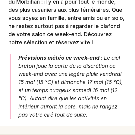
du Morbihan : il y en a pour tout le monde,
des plus casaniers aux plus téméraires. Que
vous soyez en famille, entre amis ou en solo,
ne restez surtout pas à regarder le plafond
Newsletter des sorties
de votre salon ce week-end. Découvrez
notre sélection et réservez vite !
Artistes en tournée
Prévisions météo ce week-end :
Le ciel
Actus à Vannes
breton joue la carte de la discrétion ce
Magazine à Vannes
week-end avec une légère pluie vendredi
15 mai (15 °C) et dimanche 17 mai (16 °C),
et un temps nuageux samedi 16 mai (12
°C). Autant dire que les activités en
intérieur auront la cote, mais ne rangez
pas votre ciré tout de suite.