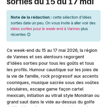
sorties du 15 au 17 mai
Montpellier
Spectacles
Nantes
Note de la rédaction :
cette sélection d'idées
Concerts
Nice
sorties date un peu. On vous invite à aller voir des
idées sorties pour le week-end à Vannes
plus
Paris
Sports
récentes 😊
Strasbourg
Soirées
Ce week-end du 15 au 17 mai 2026, la région
Toulouse
Sorties famille
de Vannes et ses alentours regorgent
Toutes les villes
d'idées sorties pour tous les goûts et tous
Expos
les profils. Humour caustique sur les joies de
la vie de famille, rock progressif aux accents
Sorties & loisirs
cosmiques, musique sacrée sous des voûtes
séculaires, escape game façon cartel
Agenda dans le Morbihan
mexicain, initiation au vitrail style Mondrian ou
Agenda en Bretagne
grand saut dans le vide au-dessus du golfe