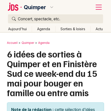
Quimper
Concert, spectacle, etc.
Quoi ?
Fermer
Aujourd'hui
Agenda
Sorties & loisirs
Actu
Où ?
Retour
Publier un événement
Accueil
Quimper
Agenda
Quimper et alentours
Finistère (29)
Bretagne
6 idées de sorties à
Bordeaux
Partout
Près de moi
Changer de lieu
Quimper et en Finistère
Colmar
Quand ?
Effacer les dates
Sud ce week-end du 15
Lille
Grands événements
Aujourd'hui
Demain
Ce week-end
Autre
mai pour bouger en
Lyon
Activité & Expérience
famille ou entre amis
Marseille
Manifestations
Mulhouse
Foires & salons
Note de la rédaction :
cette sélection d'idées