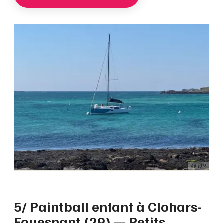
© DR
5/ Paintball enfant à Clohars-
Fouesnant (29) — Petits