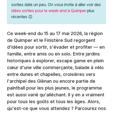
Montpellier
sorties date un peu. On vous invite à aller voir des
Spectacles
idées sorties pour le week-end à Quimper
plus
Nantes
récentes 😊
Concerts
Nice
Paris
Ce week-end du 15 au 17 mai 2026, la région
Sports
de Quimper et le Finistère Sud regorgent
Strasbourg
Soirées
d'idées pour sortir, s'évader et profiter — en
famille, entre amis ou en solo. Entre jardins
Toulouse
Sorties famille
historiques à explorer, escape game en plein
Toutes les villes
cœur d'une ville commerçante, balade à vélo
Expos
entre dunes et chapelles, croisières vers
l'archipel des Glénan ou encore partie de
Sorties & loisirs
paintball pour les plus jeunes, le programme
est aussi varié qu'alléchant. Il y en a vraiment
Agenda dans le Finistère
pour tous les goûts et tous les âges. Alors,
Agenda en Bretagne
qu'est-ce que vous attendez ? Parcourez nos