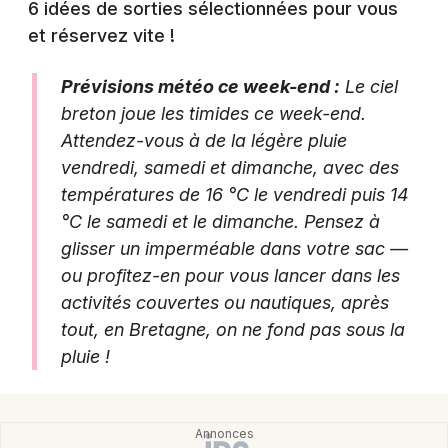
6 idées de sorties sélectionnées pour vous
et réservez vite !
Prévisions météo ce week-end :
Le ciel
Newsletter des sorties
breton joue les timides ce week-end.
Attendez-vous à de la légère pluie
Artistes en tournée
vendredi, samedi et dimanche, avec des
Actus à Quimper
températures de 16 °C le vendredi puis 14
°C le samedi et le dimanche. Pensez à
Magazine à Quimper
glisser un imperméable dans votre sac —
ou profitez-en pour vous lancer dans les
activités couvertes ou nautiques, après
tout, en Bretagne, on ne fond pas sous la
pluie !