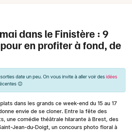
Spectacles
Mulhouse
Concerts
Montpellier
Nantes
Sports
ai dans le Finistère : 9
Nice
pour en profiter à fond, de
Soirées
Paris
Sorties famille
Strasbourg
Expos
Toulouse
sorties date un peu. On vous invite à aller voir des
idées
récentes 😊
Sorties & loisirs
Toutes les villes
Agenda en Bretagne
s plats dans les grands ce week-end du 15 au 17
nne envie de se cloner. Entre la fête des
ts, une comédie théâtrale hilarante à Brest, des
aint-Jean-du-Doigt, un concours photo floral à