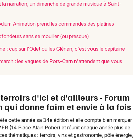
t la narration, un dimanche de grande musique à Saint-
Mon email
odium Animation prend les commandes des platines
Je m'abonne
ofondeurs sans se mouiller (ou presque)
 : cap sur l'Odet ou les Glénan, c'est vous le capitaine
nmarch : les vagues de Pors-Carn n'attendent que vous
erroirs d'ici et d'ailleurs - Forum
 qui donne faim et envie à la fois
ête cette année sa 34e édition et elle compte bien marquer
a MFR (14 Place Alain Poher) et réunit chaque année plus de
s thématiques : terroirs, vins et gastronomie, pôle énergie,