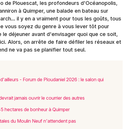
o de Plouescat, les profondeurs d'Océanopolis,
Newsletter des sorties
 Lanniron à Quimper, une balade en bateau sur
Artistes en tournée
ch... il y en a vraiment pour tous les goûts, tous
ue vous soyez du genre à vous lever tôt pour
Actus dans le Finistère
re le déjeuner avant d'envisager quoi que ce soit,
. Alors, on arrête de faire défiler les réseaux et
Magazine dans le Finistère
d ne va pas se planifier tout seul.
 d'ailleurs - Forum de Ploudaniel 2026 : le salon qui
evrait jamais ouvrir le courrier des autres
Choisir mes départements
: 45 hectares de bonheur à Quimper
29 - Finistère
ales du Moulin Neuf n'attendent pas