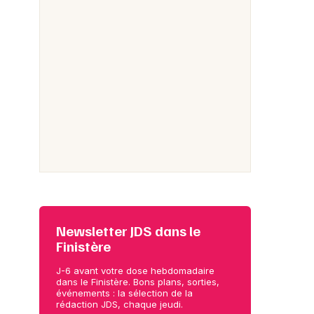
Newsletter JDS dans le
Finistère
J-6 avant votre dose hebdomadaire
dans le Finistère. Bons plans, sorties,
événements : la sélection de la
rédaction JDS, chaque jeudi.