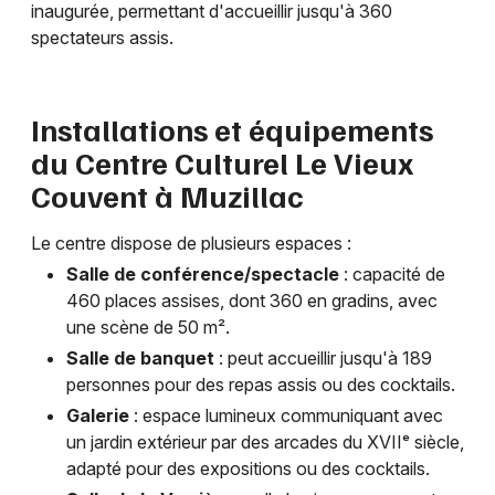
inaugurée, permettant d'accueillir jusqu'à 360
spectateurs assis.
Newsletter des sorties
Installations et équipements
du Centre Culturel Le Vieux
Artistes en tournée
Couvent à Muzillac
Actus à Vannes
Le centre dispose de plusieurs espaces :
Magazine à Vannes
Salle de conférence/spectacle
: capacité de
460 places assises, dont 360 en gradins, avec
une scène de 50 m².
Salle de banquet
: peut accueillir jusqu'à 189
personnes pour des repas assis ou des cocktails.
Galerie
: espace lumineux communiquant avec
un jardin extérieur par des arcades du XVIIᵉ siècle,
adapté pour des expositions ou des cocktails.