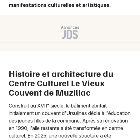
Montpellier
manifestations culturelles et artistiques.
Spectacles
Nantes
Concerts
Nice
Paris
Sports
Strasbourg
Soirées
Toulouse
Histoire et architecture du
Sorties famille
Toutes les villes
Centre Culturel Le Vieux
Expos
Couvent de Muzillac
Sorties & loisirs
Construit au XVIIᵉ siècle, le bâtiment abritait
initialement un couvent d'Ursulines dédié à l'éducation
Culture et spectacle dans le Morbihan
des jeunes filles de la commune. Après sa rénovation
en 1990, l'aile restante a été transformée en centre
Culture et spectacle en Bretagne
culturel. En 2025, une nouvelle structure a été