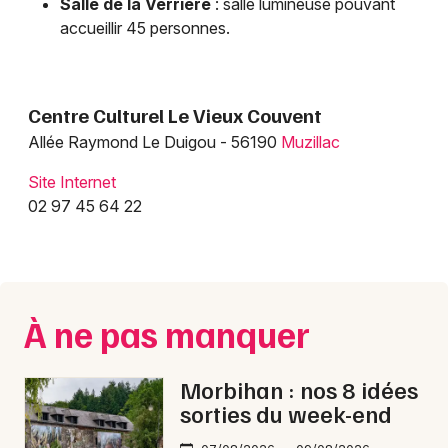
Salle de la Verrière
: salle lumineuse pouvant
Choisir mes départements
accueillir 45 personnes.
56 - Morbihan
Mon email
Centre Culturel Le Vieux Couvent
Allée Raymond Le Duigou - 56190
Muzillac
Je m'abonne
Site Internet
02 97 45 64 22
À ne pas manquer
Morbihan : nos 8 idées
sorties du week-end