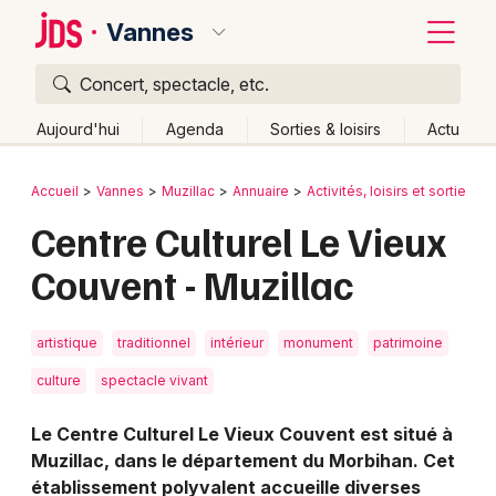
Vannes
Concert, spectacle, etc.
Quoi ?
Fermer
Aujourd'hui
Agenda
Sorties & loisirs
Actu
Où ?
Retour
Publier un événement
Accueil
Vannes
Muzillac
Annuaire
Activités, loisirs et sorties
Vannes et alentours
Morbihan (56)
Bretagne
Centre Culturel Le Vieux
Bordeaux
Partout
Près de moi
Changer de lieu
Couvent - Muzillac
Colmar
Quand ?
Effacer les dates
Lille
Grands événements
Aujourd'hui
Demain
Ce week-end
Autre
artistique
traditionnel
intérieur
monument
patrimoine
Lyon
Activité & Expérience
culture
spectacle vivant
Marseille
Le Centre Culturel Le Vieux Couvent est situé à
Manifestations
Mulhouse
Muzillac, dans le département du Morbihan. Cet
établissement polyvalent accueille diverses
Foires & salons