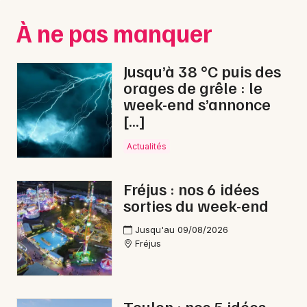
Montpellier
À ne pas manquer
Spectacles
Nantes
Concerts
Nice
Jusqu’à 38 °C puis des
orages de grêle : le
Paris
Sports
week-end s’annonce
[…]
Strasbourg
Soirées
Toulouse
Actualités
Sorties famille
Toutes les villes
Fréjus : nos 6 idées
Expos
sorties du week-end
Sorties & loisirs
Jusqu'au 09/08/2026
Fréjus
Halloween en Provence-Alpes-Côte-d'Azur
Toulon : nos 5 idées