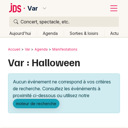
Var
Concert, spectacle, etc.
Quoi ?
Fermer
Aujourd'hui
Agenda
Sorties & loisirs
Actu
Où ?
Retour
Publier un événement
Accueil
Var
Agenda
Manifestations
Var (83)
Provence-Alpes-Côte-d'Azur
Partout
Var : Halloween
Bordeaux
Près de moi
Changer de lieu
Colmar
Quand ?
Effacer les dates
Aucun événement ne correspond à vos critères
Lille
Grands événements
Aujourd'hui
Demain
Ce week-end
Autre
de recherche. Consultez les événéments à
Lyon
proximité ci-dessous ou utilisez notre
Activité & Expérience
moteur de recherche
Marseille
Manifestations
Mulhouse
Foires & salons