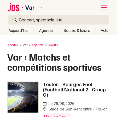
Var
Concert, spectacle, etc.
Quoi ?
Fermer
Aujourd'hui
Agenda
Sorties & loisirs
Actu
Où ?
Retour
Publier un événement
Accueil
Var
Agenda
Sports
Var (83)
Provence-Alpes-Côte-d'Azur
Partout
Var : Matchs et
Bordeaux
Près de moi
Changer de lieu
compétitions sportives
Colmar
Quand ?
Effacer les dates
Lille
Grands événements
Aujourd'hui
Demain
Ce week-end
Autre
Toulon - Bourges Foot
Lyon
(Football National 2 - Group
Activité & Expérience
C)
Marseille
Manifestations
Le 29/08/2026
Mulhouse
Stade de Bon-Rencontre - Toulon
Foires & salons
Matchs à Toulon