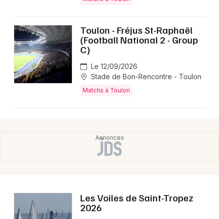
Montpellier
Spectacles
Nantes
Toulon - Fréjus St-Raphaël
(Football National 2 - Group
Concerts
Nice
C)
Paris
Sports
Le 12/09/2026
Stade de Bon-Rencontre - Toulon
Strasbourg
Soirées
Matchs à Toulon
Toulouse
Sorties famille
Toutes les villes
Expos
Sorties & loisirs
Matchs en Provence-Alpes-Côte-d'Azur
Les Voiles de Saint-Tropez
2026