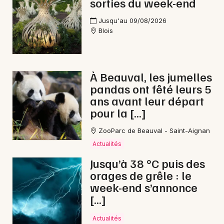
sorties du week-end
Festival dans le Centre-Val de Loire
Jusqu'au 09/08/2026
Blois
Newsletter des sorties
À Beauval, les jumelles
pandas ont fêté leurs 5
Artistes en tournée
ans avant leur départ
pour la […]
Actus à Vendôme
ZooParc de Beauval - Saint-Aignan
Magazine à Vendôme
Actualités
Jusqu’à 38 °C puis des
orages de grêle : le
week-end s’annonce
[…]
Actualités