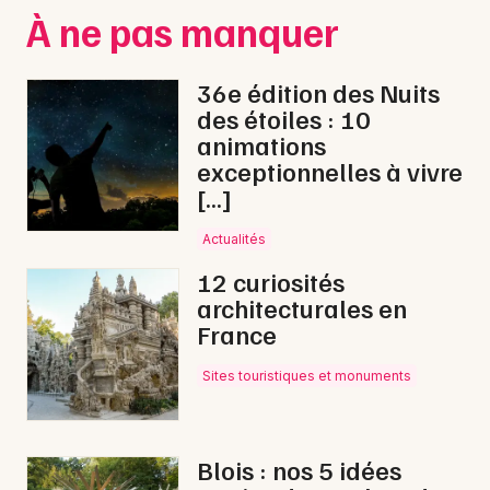
Montpellier
À ne pas manquer
Spectacles
Nantes
36e édition des Nuits
Concerts
Nice
des étoiles : 10
animations
Paris
Sports
exceptionnelles à vivre
Strasbourg
[…]
Soirées
Toulouse
Actualités
Sorties famille
12 curiosités
Toutes les villes
architecturales en
Expos
France
Sorties & loisirs
Sites touristiques et monuments
Festival dans le Loir-et-Cher
Festival dans le Centre
Blois : nos 5 idées