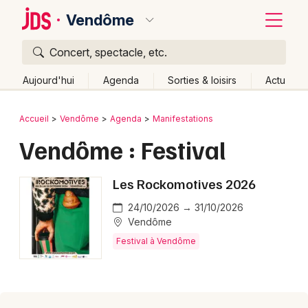
Vendôme
Concert, spectacle, etc.
Quoi ?
Fermer
Aujourd'hui
Agenda
Sorties & loisirs
Actu
Où ?
Retour
Publier un événement
Accueil
Vendôme
Agenda
Manifestations
Vendôme et alentours
Loir-et-Cher (41)
Centre
Vendôme : Festival
Bordeaux
Partout
Près de moi
Changer de lieu
Colmar
Les Rockomotives 2026
Quand ?
Effacer les dates
Lille
Grands événements
Aujourd'hui
Demain
Ce week-end
Autre
24/10/2026 → 31/10/2026
Vendôme
Lyon
Activité & Expérience
Festival à Vendôme
Marseille
Manifestations
Mulhouse
Foires & salons