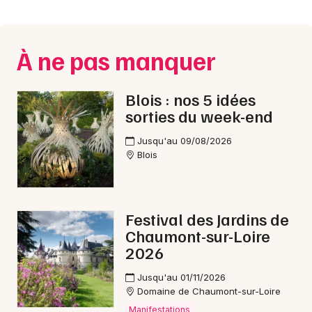
Montpellier
Spectacles
Nantes
À ne pas manquer
Concerts
Nice
Paris
Sports
Blois : nos 5 idées
sorties du week-end
Strasbourg
Soirées
Jusqu'au 09/08/2026
Toulouse
Blois
Sorties famille
Toutes les villes
Expos
Festival des Jardins de
Sorties & loisirs
Chaumont-sur-Loire
2026
Fête de la musique dans le Loir-et-Cher
Jusqu'au 01/11/2026
Domaine de Chaumont-sur-Loire
Fête de la musique dans le Centre
Manifestations