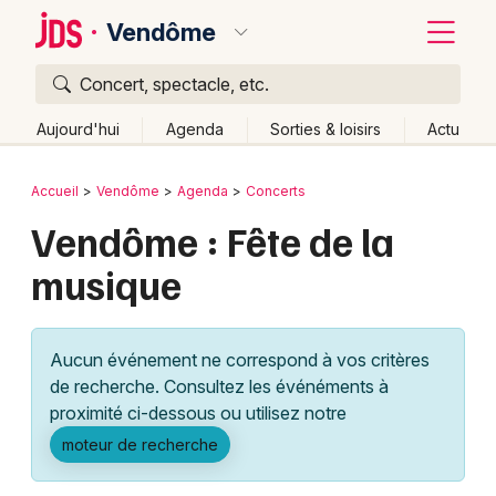
Vendôme
Concert, spectacle, etc.
Quoi ?
Fermer
Aujourd'hui
Agenda
Sorties & loisirs
Actu
Où ?
Retour
Publier un événement
Accueil
Vendôme
Agenda
Concerts
Vendôme et alentours
Loir-et-Cher (41)
Centre
Vendôme : Fête de la
Bordeaux
Partout
Près de moi
Changer de lieu
musique
Colmar
Quand ?
Effacer les dates
Lille
Grands événements
Aujourd'hui
Demain
Ce week-end
Autre
Aucun événement ne correspond à vos critères
Lyon
Activité & Expérience
de recherche. Consultez les événéments à
proximité ci-dessous ou utilisez notre
Marseille
Manifestations
moteur de recherche
Mulhouse
Foires & salons