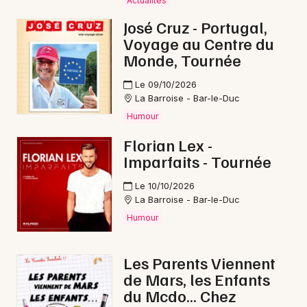
Actualités
Concerts de Noël dans le Grand Est
José Cruz - Portugal,
Voyage au Centre du
Monde, Tournée
Le 09/10/2026
La Barroise - Bar-le-Duc
Newsletter des sorties
Humour
Artistes en tournée
Florian Lex -
Imparfaits - Tournée
Actus à Verdun
Le 10/10/2026
Magazine à Verdun
La Barroise - Bar-le-Duc
Humour
Les Parents Viennent
de Mars, les Enfants
du Mcdo... Chez