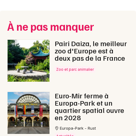
Montpellier
Spectacles
Nantes
À ne pas manquer
Concerts
Nice
Paris
Sports
Pairi Daiza, le meilleur
zoo d'Europe est à
Strasbourg
Soirées
deux pas de la France
Toulouse
Zoo et parc animalier
Sorties famille
Toutes les villes
Expos
Euro-Mir ferme à
Sorties & loisirs
Europa-Park et un
quartier spatial ouvre
Concerts de Noël dans la Meuse
en 2028
Concerts de Noël en Lorraine
Europa-Park - Rust