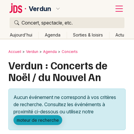
Verdun
Concert, spectacle, etc.
Quoi ?
Fermer
Aujourd'hui
Agenda
Sorties & loisirs
Actu
Où ?
Retour
Publier un événement
Accueil
Verdun
Agenda
Concerts
Verdun et alentours
Meuse (55)
Lorraine
Partout
Verdun : Concerts de
Bordeaux
Près de moi
Changer de lieu
Noël / du Nouvel An
Colmar
Quand ?
Effacer les dates
Lille
Grands événements
Aujourd'hui
Demain
Ce week-end
Autre
Aucun événement ne correspond à vos critères
Lyon
Activité & Expérience
de recherche. Consultez les événéments à
proximité ci-dessous ou utilisez notre
Marseille
Manifestations
moteur de recherche
Mulhouse
Foires & salons