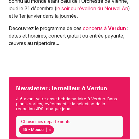
connu au monde étant celui de l'Orchestre de Vienne,
joué le 31 décembre (
le soir du réveillon du Nouvel An
)
et le 1er janvier dans la journée.
Découvrez le programme de ces
concerts à
Verdun
:
dates et horaires, concert gratuit ou entrée payante,
œuvres au répertoire...
Newsletter : le meilleur à Verdun
J-6 avant votre dose hebdomadaire à Verdun. Bons
plans, sorties, événements : la sélection de la
rédaction JDS, chaque jeudi.
Choisir mes départements
55 - Meuse