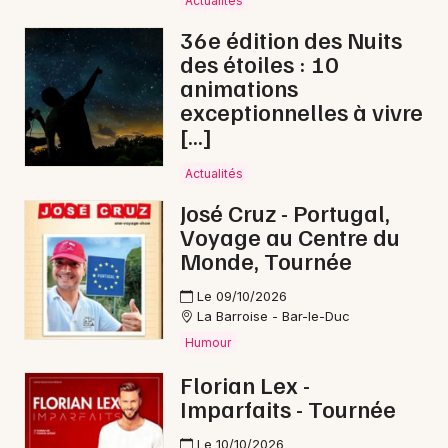
Actualités
Fête de la musique dans le Grand Est
36e édition des Nuits
des étoiles : 10
animations
exceptionnelles à vivre
[…]
Newsletter des sorties
Actualités
Artistes en tournée
José Cruz - Portugal,
Voyage au Centre du
Actus à Verdun
Monde, Tournée
Magazine à Verdun
Le 09/10/2026
La Barroise - Bar-le-Duc
Humour
Florian Lex -
Imparfaits - Tournée
Le 10/10/2026