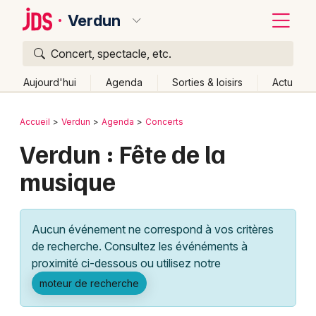
Verdun
Concert, spectacle, etc.
Quoi ?
Fermer
Aujourd'hui
Agenda
Sorties & loisirs
Actu
Où ?
Retour
Publier un événement
Accueil
Verdun
Agenda
Concerts
Verdun et alentours
Meuse (55)
Lorraine
Partout
Verdun : Fête de la
Bordeaux
Près de moi
Changer de lieu
musique
Colmar
Quand ?
Effacer les dates
Lille
Grands événements
Aujourd'hui
Demain
Ce week-end
Autre
Aucun événement ne correspond à vos critères
Lyon
Activité & Expérience
de recherche. Consultez les événéments à
proximité ci-dessous ou utilisez notre
Marseille
Manifestations
moteur de recherche
Mulhouse
Foires & salons