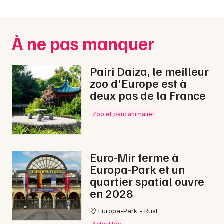
Montpellier
Spectacles
Nantes
À ne pas manquer
Concerts
Nice
Paris
Sports
Pairi Daiza, le meilleur
zoo d'Europe est à
Strasbourg
Soirées
deux pas de la France
Toulouse
Zoo et parc animalier
Sorties famille
Toutes les villes
Expos
Euro-Mir ferme à
Sorties & loisirs
Europa-Park et un
quartier spatial ouvre
Fête de la musique dans la Meuse
en 2028
Fête de la musique en Lorraine
Europa-Park - Rust