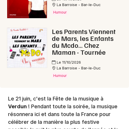
La Barroise - Bar-le-Duc
Humour
Choisir mes départements
55 - Meuse
Les Parents Viennent
de Mars, les Enfants
Mon email
du Mcdo... Chez
Maman - Tournée
Je m'abonne
Le 11/10/2026
La Barroise - Bar-le-Duc
Humour
Le 21 juin, c'est la Fête de la musique à
Verdun
! Pendant toute la soirée, la musique
résonnera ici et dans toute la France pour
célébrer de la manière la plus festive