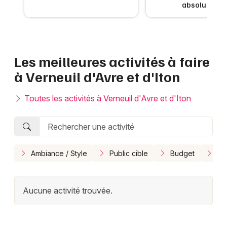
absolument
Annuaire en Normandie
Les meilleures activités à faire
à Verneuil d'Avre et d'Iton
Newsletter des sorties
Toutes les activités à Verneuil d'Avre et d'Iton
Artistes en tournée
Actus à Verneuil d'Avre et d'Iton
Magazine à Verneuil d'Avre et d'Iton
Ambiance / Style
Public cible
Budget
En
Aucune activité trouvée.