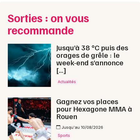
Sorties : on vous
recommande
Choisir mes départements
27 - Eure
Jusqu’à 38 °C puis des
orages de grêle : le
Mon email
week-end s’annonce
[…]
Je m'abonne
Actualités
Gagnez vos places
pour Hexagone MMA à
Rouen
Jusqu'au 10/08/2026
Sports