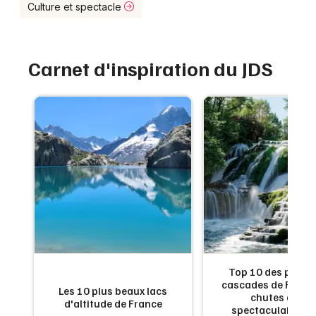
Montpellier
Culture et spectacle
Spectacles
Nantes
Concerts
Carnet d'inspiration du JDS
Nice
Paris
Sports
Strasbourg
Soirées
Toulouse
Sorties famille
Toutes les villes
Expos
Sorties & loisirs
Annuaire dans l' Eure
de
Top 10 des plus b
:
cascades de France
Les 10 plus beaux lacs
en
chutes d'eau
Annuaire en Haute-Normandie
d'altitude de France
x
spectaculaires à 