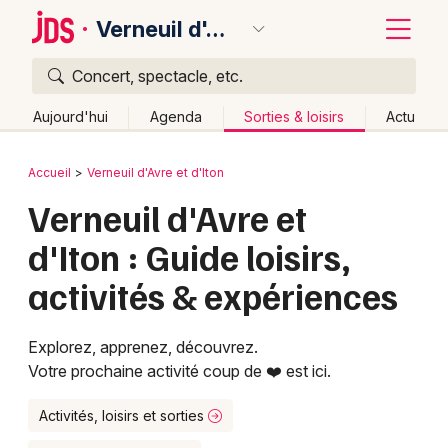
Verneuil d'Avre et d'Iton
Concert, spectacle, etc.
Quoi ?
Fermer
Aujourd'hui
Agenda
Sorties & loisirs
Actu
Où ?
Retour
Publier un événement
Accueil
Verneuil d'Avre et d'Iton
Verneuil d'Avre et d'Iton et alentours
Eure (27)
Verneuil d'Avre et
Bordeaux
Haute-Normandie
Partout
Près de moi
d'Iton : Guide loisirs,
Changer de lieu
Colmar
activités & expériences
Quand ?
Effacer les dates
Lille
Grands événements
Aujourd'hui
Demain
Ce week-end
Autre
Lyon
Activité & Expérience
Explorez, apprenez, découvrez.
Votre prochaine activité coup de ❤️ est ici.
Marseille
Manifestations
Mulhouse
Activités, loisirs et sorties
Foires & salons