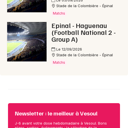
Le 05/09/2026
Stade de la Colombière - Épinal
Matchs
Choisir mes départements
70 - Haute-Saône
Epinal - Haguenau
(Football National 2 -
Group A)
Mon email
Le 12/09/2026
Stade de la Colombière - Épinal
Je m'abonne
Matchs
Newsletter : le meilleur à Vesoul
J-6 avant votre dose hebdomadaire à Vesoul. Bons
plans, sorties, événements : la sélection de la