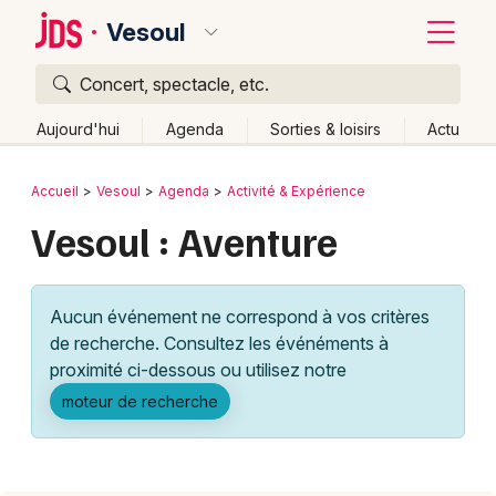
Vesoul
Concert, spectacle, etc.
Quoi ?
Fermer
Aujourd'hui
Agenda
Sorties & loisirs
Actu
Où ?
Retour
Publier un événement
Accueil
Vesoul
Agenda
Activité & Expérience
Vesoul et alentours
Haute-Saône (70)
Vesoul : Aventure
Bordeaux
Franche-Comté
Partout
Près de moi
Changer de lieu
Colmar
Quand ?
Effacer les dates
Aucun événement ne correspond à vos critères
Lille
Grands événements
Aujourd'hui
Demain
Ce week-end
Autre
de recherche. Consultez les événéments à
Lyon
proximité ci-dessous ou utilisez notre
Activité & Expérience
moteur de recherche
Marseille
Manifestations
Mulhouse
Foires & salons