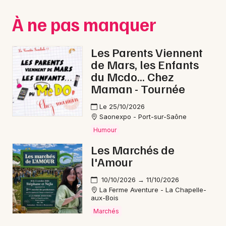
Montpellier
À ne pas manquer
Spectacles
Nantes
Concerts
Nice
Les Parents Viennent
de Mars, les Enfants
Paris
Sports
du Mcdo... Chez
Maman - Tournée
Strasbourg
Soirées
Le 25/10/2026
Toulouse
Sorties famille
Saonexpo - Port-sur-Saône
Toutes les villes
Humour
Expos
Les Marchés de
l'Amour
Sorties & loisirs
10/10/2026 → 11/10/2026
Aventure en Haute-Saône
La Ferme Aventure - La Chapelle-
aux-Bois
Marchés
Aventure en Franche-Comté