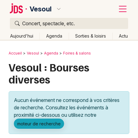
Vesoul
Concert, spectacle, etc.
Quoi ?
Fermer
Aujourd'hui
Agenda
Sorties & loisirs
Actu
Où ?
Retour
Publier un événement
Accueil
Vesoul
Agenda
Foires & salons
Vesoul et alentours
Haute-Saône (70)
Vesoul : Bourses
Bordeaux
Franche-Comté
Partout
Près de moi
Changer de lieu
diverses
Colmar
Quand ?
Effacer les dates
Lille
Grands événements
Aujourd'hui
Demain
Ce week-end
Autre
Aucun événement ne correspond à vos critères
Lyon
Activité & Expérience
de recherche. Consultez les événéments à
proximité ci-dessous ou utilisez notre
Marseille
Manifestations
moteur de recherche
Mulhouse
Foires & salons