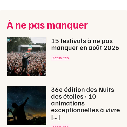
Montpellier
Spectacles
Nantes
À ne pas manquer
Concerts
Nice
Paris
Sports
15 festivals à ne pas
manquer en août 2026
Strasbourg
Soirées
Actualités
Toulouse
Sorties famille
Toutes les villes
Expos
36e édition des Nuits
Sorties & loisirs
des étoiles : 10
animations
Bourses en Haute-Saône
exceptionnelles à vivre
[…]
Bourses en Franche-Comté