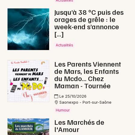
Actualités
Bourses en Bourgogne-Franche-Comté
Jusqu’à 38 °C puis des
orages de grêle : le
week-end s’annonce
[…]
Newsletter des sorties
Actualités
Artistes en tournée
Les Parents Viennent
de Mars, les Enfants
Actus à Vesoul
du Mcdo... Chez
Maman - Tournée
Magazine à Vesoul
Le 25/10/2026
Saonexpo - Port-sur-Saône
Humour
Les Marchés de
l'Amour