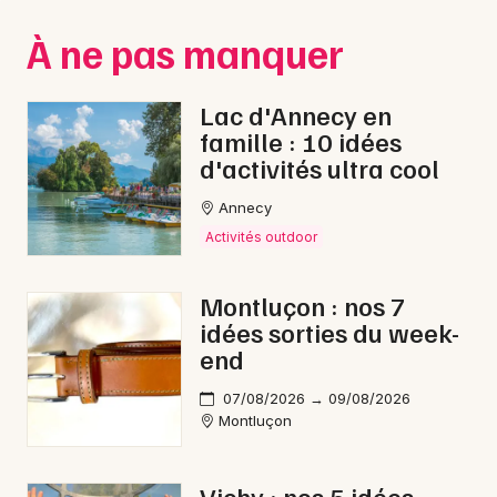
Montpellier
À ne pas manquer
Spectacles
Nantes
Concerts
Nice
Lac d'Annecy en
famille : 10 idées
Paris
Sports
d'activités ultra cool
Strasbourg
Soirées
Annecy
Toulouse
Activités outdoor
Sorties famille
Toutes les villes
Montluçon : nos 7
Expos
idées sorties du week-
end
Sorties & loisirs
07/08/2026 → 09/08/2026
Feu d'artifice dans la Allier
Montluçon
Feu d'artifice en Auvergne
Vichy : nos 5 idées