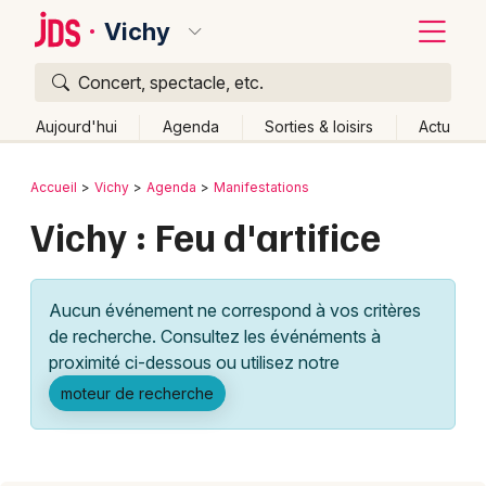
Vichy
Concert, spectacle, etc.
Quoi ?
Fermer
Aujourd'hui
Agenda
Sorties & loisirs
Actu
Où ?
Retour
Publier un événement
Accueil
Vichy
Agenda
Manifestations
Vichy et alentours
Allier (03)
Auvergne
Partout
Vichy : Feu d'artifice
Bordeaux
Près de moi
Changer de lieu
Colmar
Quand ?
Effacer les dates
Aucun événement ne correspond à vos critères
Lille
Grands événements
Aujourd'hui
Demain
Ce week-end
Autre
de recherche. Consultez les événéments à
Lyon
proximité ci-dessous ou utilisez notre
Activité & Expérience
moteur de recherche
Marseille
Manifestations
Mulhouse
Foires & salons