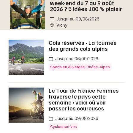
week-end du 7 au 9 août
Montpellier
2026 ? 5 idées 100 % plaisir
Spectacles
Nantes
Jusqu'au 09/08/2026
Vichy
Concerts
Nice
Paris
Sports
Cols réservés - La tournée
des grands cols alpins
Strasbourg
Soirées
Jusqu'au 06/09/2026
Toulouse
Sports en Auvergne-Rhône-Alpes
Sorties famille
Toutes les villes
Expos
Le Tour de France Femmes
traverse le pays cette
Sorties & loisirs
semaine : voici où voir
passer les coureuses
Aujourd'hui dans la Allier
Jusqu'au 09/08/2026
Aujourd'hui en Auvergne
Cyclosportives