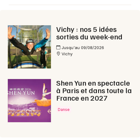
Aujourd'hui en Auvergne-Rhône-Alpes
Vichy : nos 5 idées
sorties du week-end
Newsletter des sorties
Jusqu'au 09/08/2026
Vichy
Artistes en tournée
Actus à Vichy
Shen Yun en spectacle
à Paris et dans toute la
Magazine à Vichy
France en 2027
Danse