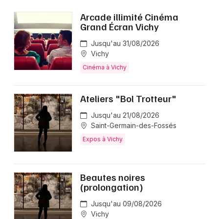
Arcade illimité Cinéma
Grand Écran Vichy
Choisir mes départements
03 - Allier
Jusqu'au 31/08/2026
Vichy
Cinéma à Vichy
Mon email
Ateliers "Bol Trotteur"
Je m'abonne
Jusqu'au 21/08/2026
Saint-Germain-des-Fossés
Expos à Vichy
Beautes noires
(prolongation)
Jusqu'au 09/08/2026
Vichy