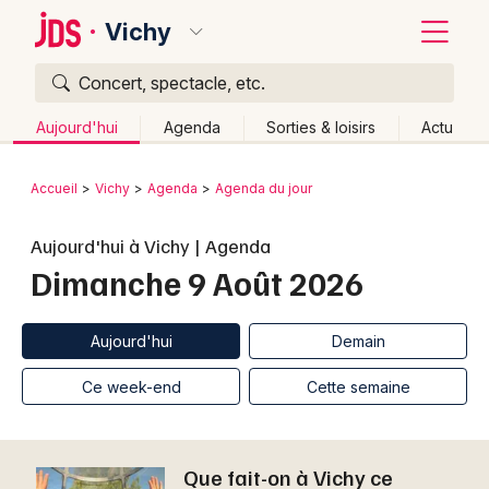
Vichy
Concert, spectacle, etc.
Quoi ?
Fermer
Aujourd'hui
Agenda
Sorties & loisirs
Actu
Où ?
Retour
Publier un événement
Accueil
Vichy
Agenda
Agenda du jour
Vichy et alentours
Allier (03)
Auvergne
Partout
Bordeaux
Aujourd'hui à Vichy | Agenda
Près de moi
Changer de lieu
Dimanche 9 Août 2026
Colmar
Quand ?
Effacer les dates
Lille
Grands événements
Aujourd'hui
Demain
Ce week-end
Autre
Aujourd'hui
Demain
Lyon
Activité & Expérience
Ce week-end
Cette semaine
Marseille
Manifestations
Mulhouse
Que fait-on à Vichy ce
Foires & salons