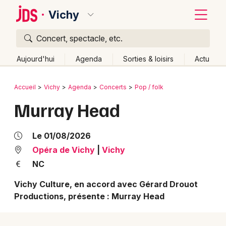
Vichy
Concert, spectacle, etc.
Quoi ?
Fermer
Aujourd'hui
Agenda
Sorties & loisirs
Actu
Où ?
Retour
Publier un événement
Accueil
Vichy
Agenda
Concerts
Pop / folk
Vichy et alentours
Allier (03)
Auvergne
Partout
Murray Head
Bordeaux
Près de moi
Changer de lieu
Colmar
Quand ?
Le 01/08/2026
Effacer les dates
Lille
Grands événements
Opéra de Vichy
|
Vichy
Aujourd'hui
Demain
Ce week-end
Autre
NC
Lyon
Activité & Expérience
Vichy Culture, en accord avec Gérard Drouot
Marseille
Productions, présente : Murray Head
Manifestations
Mulhouse
Foires & salons