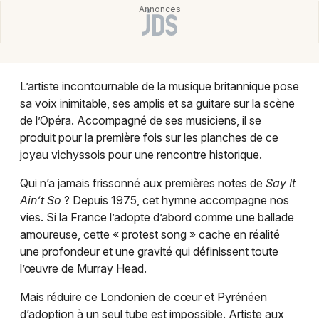
Montpellier
Spectacles
Nantes
Concerts
Nice
L’artiste incontournable de la musique britannique pose
Paris
Sports
sa voix inimitable, ses amplis et sa guitare sur la scène
de l’Opéra. Accompagné de ses musiciens, il se
Strasbourg
Soirées
produit pour la première fois sur les planches de ce
Toulouse
joyau vichyssois pour une rencontre historique.
Sorties famille
Toutes les villes
Qui n’a jamais frissonné aux premières notes de
Say It
Expos
Ain’t So
? Depuis 1975, cet hymne accompagne nos
vies. Si la France l’adopte d’abord comme une ballade
Sorties & loisirs
amoureuse, cette « protest song » cache en réalité
une profondeur et une gravité qui définissent toute
Pop / folk dans la Allier
l’œuvre de Murray Head.
Mais réduire ce Londonien de cœur et Pyrénéen
Pop / folk en Auvergne
d’adoption à un seul tube est impossible. Artiste aux