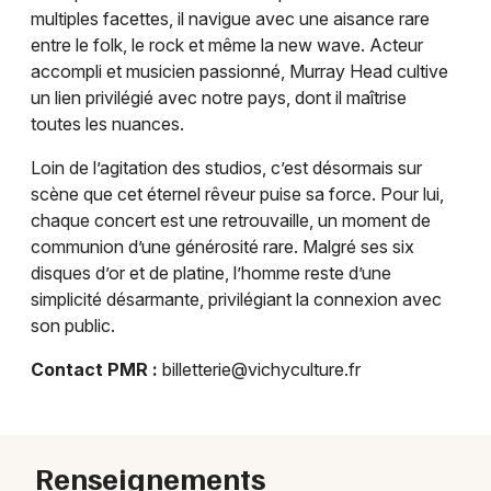
multiples facettes, il navigue avec une aisance rare
Pop / folk en Auvergne-Rhône-Alpes
entre le folk, le rock et même la new wave. Acteur
accompli et musicien passionné, Murray Head cultive
un lien privilégié avec notre pays, dont il maîtrise
toutes les nuances.
Newsletter des sorties
Loin de l’agitation des studios, c’est désormais sur
scène que cet éternel rêveur puise sa force. Pour lui,
Artistes en tournée
chaque concert est une retrouvaille, un moment de
communion d’une générosité rare. Malgré ses six
Actus à Vichy
disques d’or et de platine, l’homme reste d’une
simplicité désarmante, privilégiant la connexion avec
Magazine à Vichy
son public.
Contact PMR :
billetterie@vichyculture.fr
Renseignements