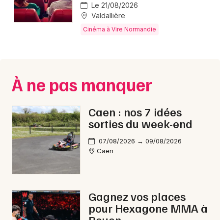
Montpellier
Le 21/08/2026
Valdallière
Spectacles
Nantes
Cinéma à Vire Normandie
Concerts
Nice
Paris
Sports
À ne pas manquer
Strasbourg
Soirées
Toulouse
Caen : nos 7 idées
Sorties famille
sorties du week-end
Toutes les villes
Expos
07/08/2026 → 09/08/2026
Caen
Sorties & loisirs
Cinéma dans le Calvados
Gagnez vos places
pour Hexagone MMA à
Cinéma en Basse-Normandie
Rouen