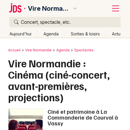
Vire Normandie
Concert, spectacle, etc.
Quoi ?
Fermer
Aujourd'hui
Agenda
Sorties & loisirs
Actu
Où ?
Retour
Publier un événement
Accueil
Vire Normandie
Agenda
Spectacles
Vire Normandie et alentours
Calvados (14)
Vire Normandie :
Bordeaux
Basse-Normandie
Partout
Près de moi
Cinéma (ciné-concert,
Changer de lieu
Colmar
avant-premières,
Quand ?
Effacer les dates
Lille
Grands événements
projections)
Aujourd'hui
Demain
Ce week-end
Autre
Lyon
Activité & Expérience
Marseille
Ciné et patrimoine à La
Manifestations
Commanderie de Courval à
Mulhouse
Vassy
Foires & salons