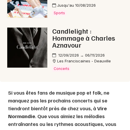
Jusqu'au 10/08/2026
Sports
Choisir mes départements
Candlelight :
14 - Calvados
Hommage à Charles
Aznavour
Mon email
12/09/2026 → 06/11/2026
Les Franciscaines - Deauville
Je m'abonne
Concerts
Si vous êtes fans de musique pop et folk, ne
manquez pas les prochains concerts qui se
tiendront bientôt près de chez vous, à
Vire
Normandie
. Que vous aimiez les mélodies
entraînantes ou les rythmes acoustiques, vous