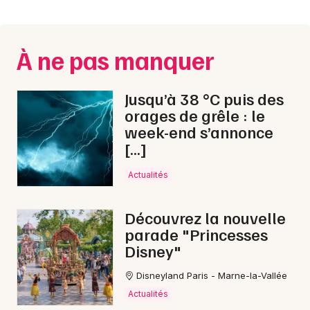
Montpellier
Spectacles
Nantes
À ne pas manquer
Concerts
Nice
Paris
Sports
Jusqu’à 38 °C puis des
orages de grêle : le
Strasbourg
Soirées
week-end s’annonce
[…]
Toulouse
Sorties famille
Toutes les villes
Actualités
Expos
Découvrez la nouvelle
Sorties & loisirs
parade "Princesses
Disney"
Pop / folk dans le Calvados
Disneyland Paris - Marne-la-Vallée
Pop / folk en Basse-Normandie
Actualités