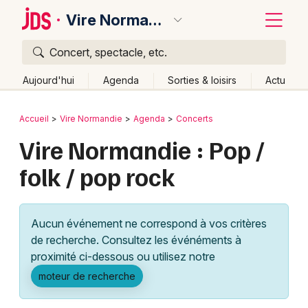
Vire Normandie
Concert, spectacle, etc.
Quoi ?
Fermer
Aujourd'hui
Agenda
Sorties & loisirs
Actu
Où ?
Retour
Publier un événement
Accueil
Vire Normandie
Agenda
Concerts
Vire Normandie et alentours
Calvados (14)
Vire Normandie : Pop /
Bordeaux
Basse-Normandie
Partout
Près de moi
folk / pop rock
Changer de lieu
Colmar
Quand ?
Effacer les dates
Lille
Grands événements
Aujourd'hui
Demain
Ce week-end
Autre
Aucun événement ne correspond à vos critères
Lyon
Activité & Expérience
de recherche. Consultez les événéments à
proximité ci-dessous ou utilisez notre
Marseille
Manifestations
moteur de recherche
Mulhouse
Foires & salons