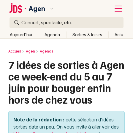
Agen
Concert, spectacle, etc.
Quoi ?
Fermer
Aujourd'hui
Agenda
Sorties & loisirs
Actu
Où ?
Retour
Publier un événement
Accueil
Agen
Agenda
Agen et alentours
Lot-et-Garonne (47)
Aquitaine
7 idées de sorties à Agen
Bordeaux
Partout
Près de moi
Changer de lieu
ce week-end du 5 au 7
Colmar
Quand ?
Effacer les dates
juin pour bouger enfin
Lille
Grands événements
Aujourd'hui
Demain
Ce week-end
Autre
hors de chez vous
Lyon
Activité & Expérience
Marseille
Manifestations
Note de la rédaction :
cette sélection d'idées
Mulhouse
sorties date un peu. On vous invite à aller voir des
Foires & salons