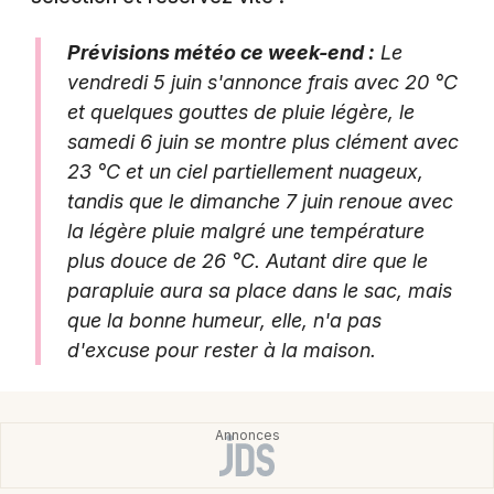
Agenda en Nouvelle-Aquitaine
Prévisions météo ce week-end :
Le
vendredi 5 juin s'annonce frais avec 20 °C
et quelques gouttes de pluie légère, le
samedi 6 juin se montre plus clément avec
Newsletter des sorties
23 °C et un ciel partiellement nuageux,
tandis que le dimanche 7 juin renoue avec
Artistes en tournée
la légère pluie malgré une température
plus douce de 26 °C. Autant dire que le
Actus à Agen
parapluie aura sa place dans le sac, mais
Magazine à Agen
que la bonne humeur, elle, n'a pas
d'excuse pour rester à la maison.