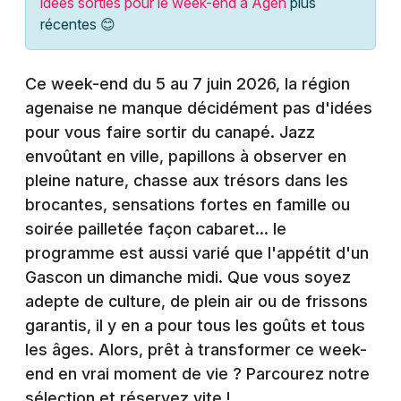
idées sorties pour le week-end à Agen
plus
Montpellier
récentes 😊
Spectacles
Nantes
Concerts
Nice
Ce week-end du 5 au 7 juin 2026, la région
agenaise ne manque décidément pas d'idées
Paris
Sports
pour vous faire sortir du canapé. Jazz
Strasbourg
envoûtant en ville, papillons à observer en
Soirées
pleine nature, chasse aux trésors dans les
Toulouse
brocantes, sensations fortes en famille ou
Sorties famille
Toutes les villes
soirée pailletée façon cabaret... le
Expos
programme est aussi varié que l'appétit d'un
Gascon un dimanche midi. Que vous soyez
Sorties & loisirs
adepte de culture, de plein air ou de frissons
garantis, il y en a pour tous les goûts et tous
Agenda en Lot-et-Garonne
les âges. Alors, prêt à transformer ce week-
end en vrai moment de vie ? Parcourez notre
Agenda en Aquitaine
sélection et réservez vite !