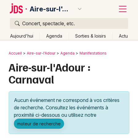
Aire-sur-l'Adour
Concert, spectacle, etc.
Quoi ?
Fermer
Aujourd'hui
Agenda
Sorties & loisirs
Actu
Où ?
Retour
Publier un événement
Accueil
Aire-sur-l'Adour
Agenda
Manifestations
Aire-sur-l'Adour et alentours
Landes (40)
Aquitaine
Aire-sur-l'Adour :
Bordeaux
Partout
Près de moi
Changer de lieu
Carnaval
Colmar
Quand ?
Effacer les dates
Lille
Grands événements
Aujourd'hui
Demain
Ce week-end
Autre
Aucun événement ne correspond à vos critères
Lyon
Activité & Expérience
de recherche. Consultez les événéments à
proximité ci-dessous ou utilisez notre
Marseille
Manifestations
moteur de recherche
Mulhouse
Foires & salons