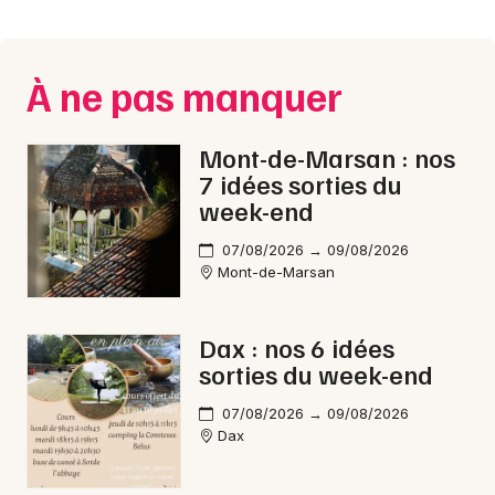
Montpellier
Spectacles
Nantes
À ne pas manquer
Concerts
Nice
Paris
Sports
Mont-de-Marsan : nos
7 idées sorties du
Strasbourg
Soirées
week-end
Toulouse
07/08/2026 → 09/08/2026
Sorties famille
Mont-de-Marsan
Toutes les villes
Expos
Dax : nos 6 idées
Sorties & loisirs
sorties du week-end
Carnaval dans les Landes
07/08/2026 → 09/08/2026
Dax
Carnaval en Aquitaine