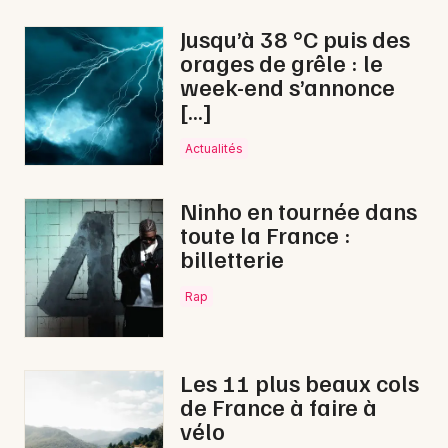
Journées du Patrimoine en Nouvelle-Aquitaine
Jusqu’à 38 °C puis des
orages de grêle : le
week-end s’annonce
[…]
Newsletter des sorties
Actualités
Artistes en tournée
Ninho en tournée dans
toute la France :
Actus à Aire-sur-l'Adour
billetterie
Magazine à Aire-sur-l'Adour
Rap
Les 11 plus beaux cols
de France à faire à
vélo