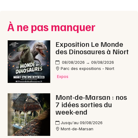
Montpellier
Spectacles
Nantes
À ne pas manquer
Concerts
Nice
Paris
Sports
Exposition Le Monde
des Dinosaures à Niort
Strasbourg
Soirées
08/08/2026 → 09/08/2026
Toulouse
Parc des expositions - Niort
Sorties famille
Expos
Toutes les villes
Expos
Mont-de-Marsan : nos
Sorties & loisirs
7 idées sorties du
week-end
Journées du Patrimoine dans les Landes
Jusqu'au 09/08/2026
Mont-de-Marsan
Journées du Patrimoine en Aquitaine