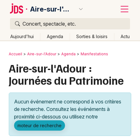
Aire-sur-l'Adour
Concert, spectacle, etc.
Quoi ?
Fermer
Aujourd'hui
Agenda
Sorties & loisirs
Actu
Où ?
Retour
Publier un événement
Accueil
Aire-sur-l'Adour
Agenda
Manifestations
Aire-sur-l'Adour et alentours
Landes (40)
Aquitaine
Aire-sur-l'Adour :
Bordeaux
Partout
Près de moi
Changer de lieu
Journées du Patrimoine
Colmar
Quand ?
Effacer les dates
Lille
Grands événements
Aujourd'hui
Demain
Ce week-end
Autre
Aucun événement ne correspond à vos critères
Lyon
Activité & Expérience
de recherche. Consultez les événéments à
proximité ci-dessous ou utilisez notre
Marseille
Manifestations
moteur de recherche
Mulhouse
Foires & salons