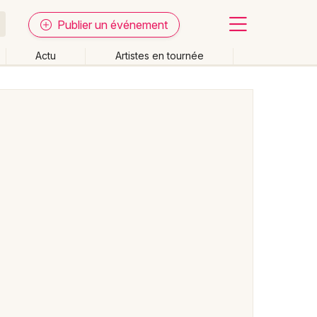
Publier un événement
Actu
Artistes en tournée
Fermer
Effacer les dates
week-end
Autre