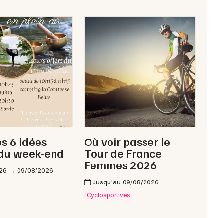
Newsletter des sorties
Artistes en tournée
Actus à Aire-sur-l'Adour
Magazine à Aire-sur-l'Adour
os 6 idées
Où voir passer le
 du week-end
Tour de France
Femmes 2026
26 → 09/08/2026
Jusqu'au 09/08/2026
Cyclosportives