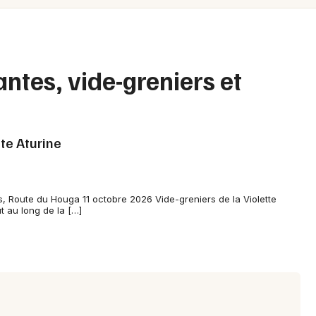
Spectacles
Mulhouse
Concerts
Montpellier
Nantes
Sports
antes, vide-greniers et
Nice
Soirées
Paris
Sorties famille
tte Aturine
Strasbourg
Expos
Toulouse
s, Route du Houga 11 octobre 2026 Vide-greniers de la Violette
Sorties & loisirs
Toutes les villes
t au long de la […]
Brocantes dans les Landes
Brocantes en Aquitaine
Brocantes en Nouvelle-Aquitaine