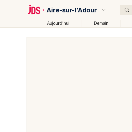
Aire-sur-l'Adour
Aujourd'hui
Demain
Quoi ?
Où ?
Aire-sur-l'Adour et alentours
Landes (40)
Aquitai
Changer de lieu