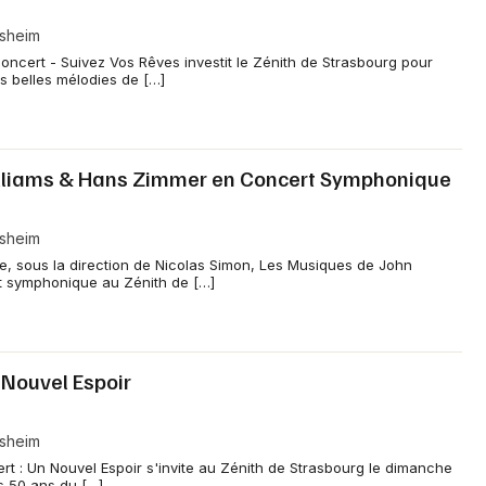
Jeux concours
lsheim
ncert - Suivez Vos Rêves investit le Zénith de Strasbourg pour
Newsletter des sorties
s belles mélodies de […]
Artistes en tournée
Actus en Alsace
illiams & Hans Zimmer en Concert Symphonique
Magazine en Alsace
lsheim
e, sous la direction de Nicolas Simon, Les Musiques de John
Actus tourisme & loisirs
t symphonique au Zénith de […]
Restaurants
 Nouvel Espoir
lsheim
rt : Un Nouvel Espoir s'invite au Zénith de Strasbourg le dimanche
es 50 ans du […]