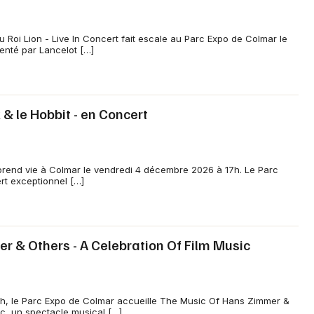
 Roi Lion - Live In Concert fait escale au Parc Expo de Colmar le
enté par Lancelot […]
& le Hobbit - en Concert
n prend vie à Colmar le vendredi 4 décembre 2026 à 17h. Le Parc
rt exceptionnel […]
 & Others - A Celebration Of Film Music
h, le Parc Expo de Colmar accueille The Music Of Hans Zimmer &
ic, un spectacle musical […]