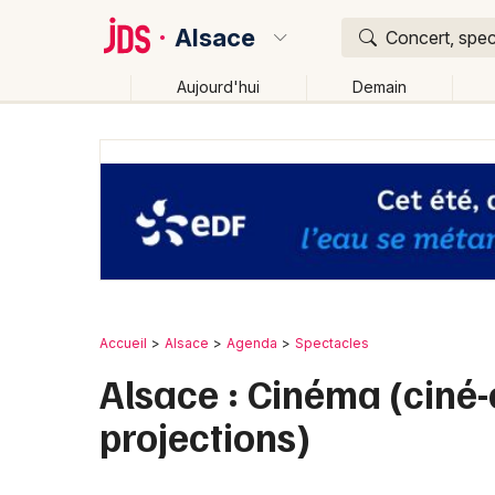
Alsace
Concert, spec
Aujourd'hui
Demain
Quoi ?
Où ?
Alsace
Partout
Près de moi
Changer de lieu
Accueil
Alsace
Agenda
Spectacles
Alsace : Cinéma (ciné-
projections)