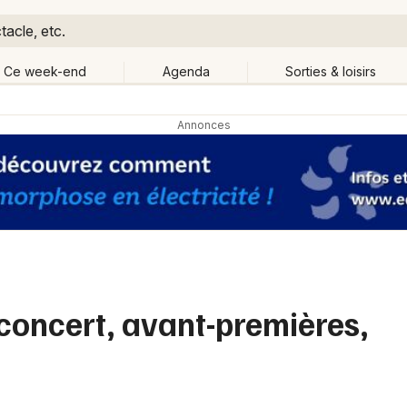
tacle, etc.
Ce week-end
Agenda
Sorties & loisirs
Retour
Publier un événement
Quand ?
Aujourd'hui
Demain
Ce 
Bordeaux
Grands événements
Colmar
Activité & Expérience
Lille
concert, avant-premières,
Manifestations
Lyon
Foires & salons
Marseille