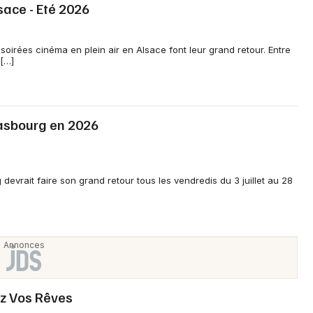
Spectacles
sace - Eté 2026
Mulhouse
Concerts
Montpellier
 soirées cinéma en plein air en Alsace font leur grand retour. Entre
 […]
Nantes
Sports
Nice
Soirées
rasbourg en 2026
Paris
Sorties famille
Strasbourg
Expos
Toulouse
devrait faire son grand retour tous les vendredis du 3 juillet au 28
Sorties & loisirs
Toutes les villes
Cinéma dans le Grand Est
ez Vos Rêves