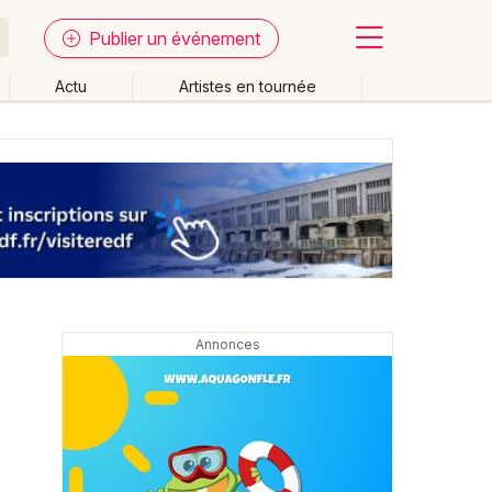
Publier un événement
Actu
Artistes en tournée
Fermer
Effacer les dates
week-end
Autre