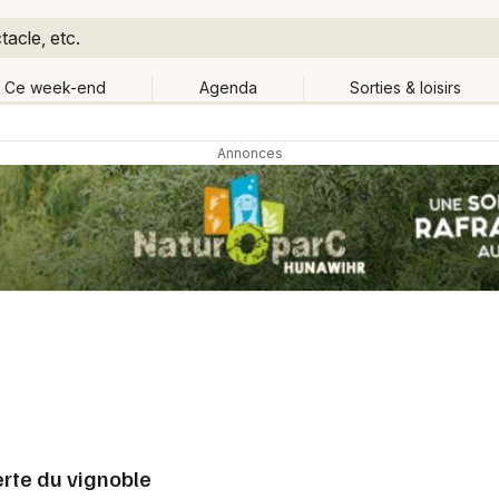
tacle, etc.
Ce week-end
Agenda
Sorties & loisirs
Retour
Publier un événement
Quand ?
Aujourd'hui
Demain
Ce 
Bordeaux
Grands événements
Colmar
Activité & Expérience
Lille
Manifestations
Lyon
Foires & salons
Marseille
erte du vignoble