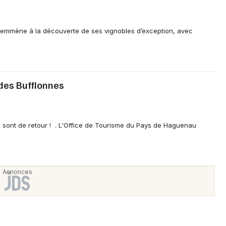
Spectacles
Mulhouse
Concerts
Montpellier
us emmène à la découverte de ses vignobles d’exception, avec
Nantes
Sports
Nice
Soirées
des Bufflonnes
Paris
Sorties famille
Strasbourg
Expos
 sont de retour ! . L'Office de Tourisme du Pays de Haguenau
Toulouse
Sorties & loisirs
Toutes les villes
Visites dans le Grand Est