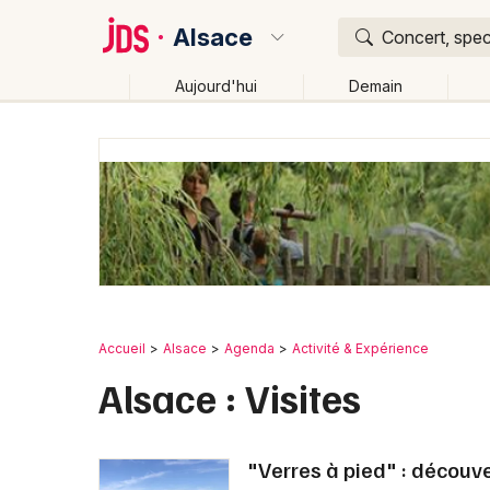
Alsace
Concert, spec
Aujourd'hui
Demain
Quoi ?
Où ?
Alsace
Partout
Près de moi
Changer de lieu
Accueil
Alsace
Agenda
Activité & Expérience
Alsace : Visites
"Verres à pied" : découv