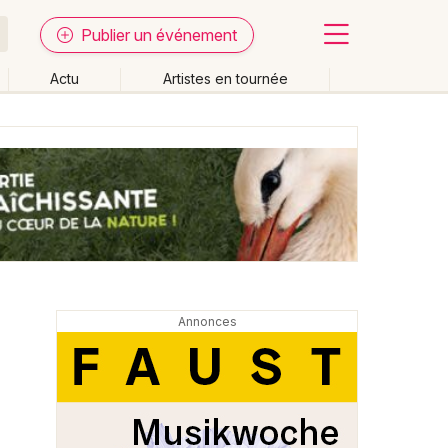
Publier un événement
Actu
Artistes en tournée
Fermer
Effacer les dates
week-end
Autre