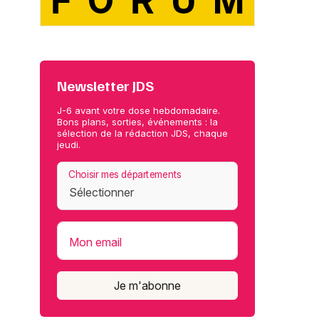
Newsletter JDS
J-6 avant votre dose hebdomadaire.
Bons plans, sorties, événements : la
sélection de la rédaction JDS, chaque
jeudi.
Choisir mes départements
Mon email
Je m'abonne