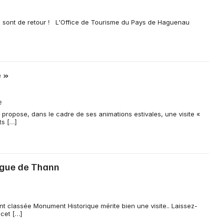
 sont de retour ! L'Office de Tourisme du Pays de Haguenau
e »
e
propose, dans le cadre de ses animations estivales, une visite «
ts […]
ogue de Thann
classée Monument Historique mérite bien une visite.. Laissez-
 cet […]