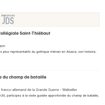
Choisir mes départements
ollégiale Saint-Thiébaut
Mon email
hann
Je m'abonne
es plus représentatifs du gothique rhénan en Alsace, son histoire,
e du champ de bataille
l franco-allemand de la Grande Guerre - Wattwiller
30, participez à la visite guidée approfondie du champ de bataille,