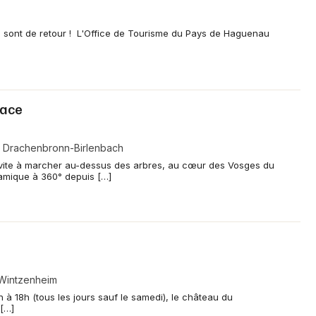
Jeux concours
 sont de retour ! L'Office de Tourisme du Pays de Haguenau
Newsletter des sorties
Artistes en tournée
sace
Actus en Alsace
Magazine en Alsace
- Drachenbronn-Birlenbach
vite à marcher au-dessus des arbres, au cœur des Vosges du
ramique à 360° depuis […]
Actus tourisme & loisirs
Restaurants
Wintzenheim
h à 18h (tous les jours sauf le samedi), le château du
[…]