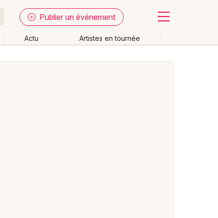
Publier un événement
Actu
Artistes en tournée
Fermer
Effacer les dates
week-end
Autre