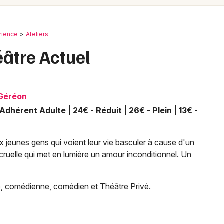
Spectacles
Mulhouse
Concerts
Montpellier
érience
Ateliers
Nantes
Sports
éâtre Actuel
Nice
Soirées
Paris
Géréon
Sorties famille
Strasbourg
hérent Adulte | 24€ - Réduit | 26€ - Plein | 13€ -
Expos
Toulouse
 jeunes gens qui voient leur vie basculer à cause d'un
Sorties & loisirs
Toutes les villes
cruelle qui met en lumière un amour inconditionnel. Un
Ateliers en Loire-Atlantique
, comédienne, comédien et Théâtre Privé.
Ateliers dans les Pays de la Loire