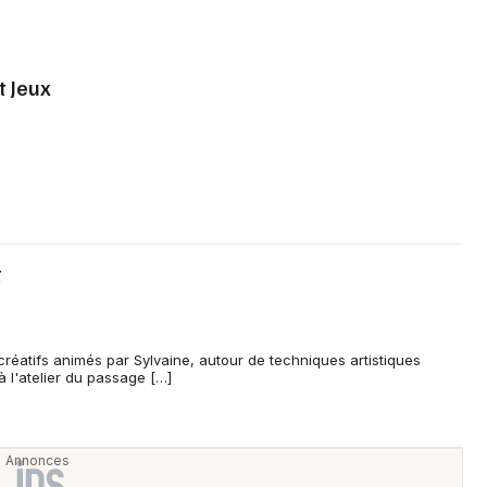
t Jeux
t
créatifs animés par Sylvaine, autour de techniques artistiques
 l'atelier du passage […]