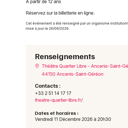
À partir de 12 ans
Réservez sur la billetterie en ligne.
Cet événement a été renseigné par un organisme institutionn
mise à jour le 26/06/2026.
Renseignements
Théâtre Quartier Libre - Ancenis-Saint-G
44150 Ancenis-Saint-Géréon
Contacts :
+33 2 51 14 17 17
theat
re-qu
artie
r-lib
re.fr
/
Dates et horaires :
Vendredi 11 Décembre 2026 à 20h30