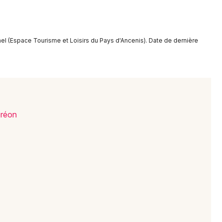
Newsletter des sorties
el (Espace Tourisme et Loisirs du Pays d'Ancenis). Date de dernière
Artistes en tournée
Actus à Ancenis-Saint-Géréon
Magazine à Ancenis-Saint-Géréon
éréon