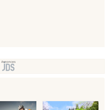
Choisir mes départements
44 - Loire-Atlantique
Mon email
Je m'abonne