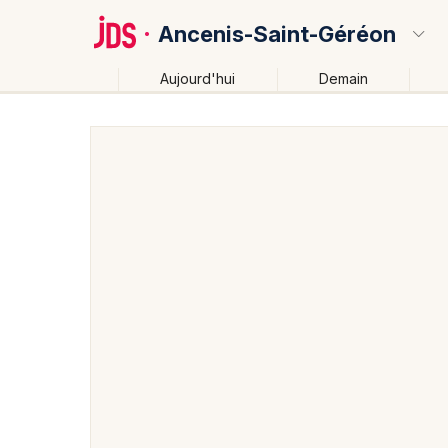
Ancenis-Saint-Géréon
Aujourd'hui
Demain
Quoi ?
Où ?
Ancenis-Saint-Géréon et alentours
Loire-Atlantique
Partout
Près de moi
Changer de lieu