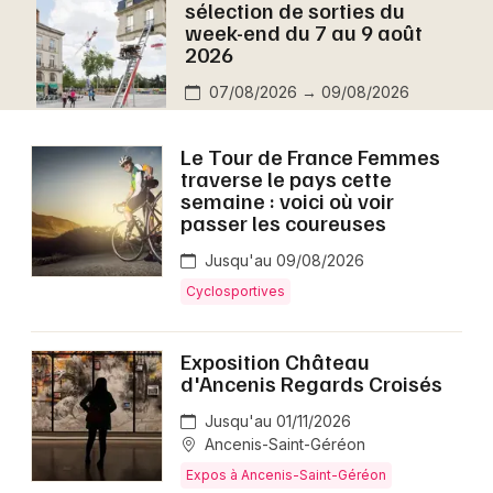
sélection de sorties du
Montpellier
week-end du 7 au 9 août
Spectacles
2026
Nantes
07/08/2026 → 09/08/2026
Concerts
Nice
Paris
Sports
Le Tour de France Femmes
traverse le pays cette
Strasbourg
semaine : voici où voir
Soirées
passer les coureuses
Toulouse
Sorties famille
Jusqu'au 09/08/2026
Toutes les villes
Cyclosportives
Expos
Exposition Château
Sorties & loisirs
d'Ancenis Regards Croisés
Aujourd'hui en Loire-Atlantique
Jusqu'au 01/11/2026
Ancenis-Saint-Géréon
Aujourd'hui dans les Pays de la Loire
Expos à Ancenis-Saint-Géréon