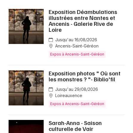
Choisir mes départements
Exposition Déambulations
44 - Loire-Atlantique
illustrées entre Nantes et
Ancenis - Galerie Rive de
Loire
Mon email
Jusqu'au 16/08/2026
Ancenis-Saint-Géréon
Je m'abonne
Expos à Ancenis-Saint-Géréon
Exposition photos " Où sont
les monstres ? "- Biblio'fil
Jusqu'au 29/08/2026
Loireauxence
Expos à Ancenis-Saint-Géréon
Sarah-Anna - Saison
culturelle de Vair