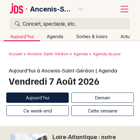
Ancenis-Saint-Géréon
Concert, spectacle, etc.
Quoi ?
Fermer
Aujourd'hui
Agenda
Sorties & loisirs
Actu
Où ?
Retour
Publier un événement
Accueil
Ancenis-Saint-Géréon
Agenda
Agenda du jour
Ancenis-Saint-Géréon et alentours
Bordeaux
Aujourd'hui à Ancenis-Saint-Géréon | Agenda
Loire-Atlantique (44)
Pays de la Loire
Partout
Vendredi 7 Août 2026
Colmar
Près de moi
Changer de lieu
Quand ?
Lille
Grands événements
Effacer les dates
Aujourd'hui
Demain
Aujourd'hui
Demain
Ce week-end
Autre
Lyon
Activité & Expérience
Ce week-end
Cette semaine
Marseille
Manifestations
Mulhouse
Loire-Atlantique : notre
Foires & salons