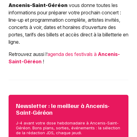
Ancenis-Saint-Géréon
vous donne toutes les
informations pour préparer votre prochain concert :
line-up et programmation complète, artistes invités,
concerts à voir, dates et horaires d’ouverture des
portes, tarifs des billets et accès direct à la billetterie en
ligne.
Retrouvez aussi l’
agenda des festivals à
Ancenis-
Saint-Géréon
!
Newsletter : le meilleur à Ancenis-
Saint-Géréon
J-4 avant votre dose hebdomadaire à Ancenis-Saint-
Géréon. Bons plans, sorties, événements : la sélection
de la rédaction JDS, chaque jeudi.