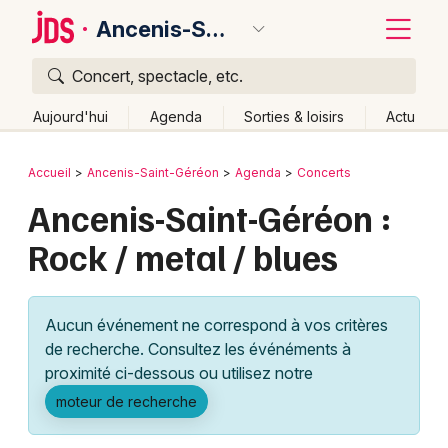
Ancenis-Saint-Géréon
Concert, spectacle, etc.
Quoi ?
Fermer
Aujourd'hui
Agenda
Sorties & loisirs
Actu
Où ?
Retour
Publier un événement
Accueil
Ancenis-Saint-Géréon
Agenda
Concerts
Ancenis-Saint-Géréon et alentours
Ancenis-Saint-Géréon :
Bordeaux
Loire-Atlantique (44)
Pays de la Loire
Partout
Rock / metal / blues
Colmar
Près de moi
Changer de lieu
Quand ?
Lille
Grands événements
Effacer les dates
Aucun événement ne correspond à vos critères
Aujourd'hui
Demain
Ce week-end
Autre
Lyon
Activité & Expérience
de recherche. Consultez les événéments à
proximité ci-dessous ou utilisez notre
Marseille
Manifestations
moteur de recherche
Mulhouse
Foires & salons