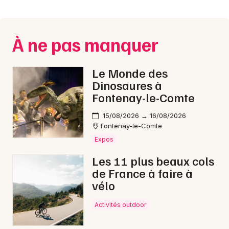
Montpellier
Spectacles
Nantes
À ne pas manquer
Concerts
Nice
Paris
Sports
Le Monde des
Dinosaures à
Strasbourg
Soirées
Fontenay-le-Comte
Toulouse
15/08/2026 → 16/08/2026
Sorties famille
Fontenay-le-Comte
Toutes les villes
Expos
Expos
Les 11 plus beaux cols
Sorties & loisirs
de France à faire à
vélo
Rock / metal en Loire-Atlantique
Activités outdoor
Rock / metal dans les Pays de la Loire