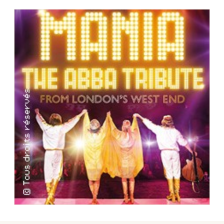
Choisir mes départements
49 - Maine-et-Loire
Mon email
Je m'abonne