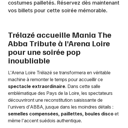
costumes pailletés. Réservez dès maintenant
vos billets pour cette soirée mémorable.
Newsletter des sorties
Trélazé accueille Mania The
Abba Tribute à l'Arena Loire
Artistes en tournée
pour une soirée pop
Actus à Angers
inoubliable
Magazine à Angers
L'Arena Loire Trélazé se transformera en véritable
machine à remonter le temps pour accueillir ce
spectacle extraordinaire
. Dans cette salle
emblématique des Pays de la Loire, les spectateurs
découvriront une reconstitution saisissante de
l'univers d'ABBA, jusque dans les moindres détails :
semelles compensées, paillettes, boules disco
et
même l'accent suédois authentique.