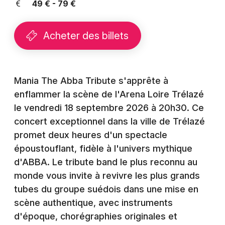
49 € - 79 €
Montpellier
Spectacles
Nantes
Acheter des billets
Concerts
Nice
Paris
Sports
Mania The Abba Tribute s'apprête à
Strasbourg
Soirées
enflammer la scène de l'Arena Loire Trélazé
Toulouse
le vendredi 18 septembre 2026 à 20h30. Ce
Sorties famille
concert exceptionnel dans la ville de Trélazé
Toutes les villes
promet deux heures d'un spectacle
Expos
époustouflant, fidèle à l'univers mythique
d'ABBA. Le tribute band le plus reconnu au
Sorties & loisirs
monde vous invite à revivre les plus grands
tubes du groupe suédois dans une mise en
Pop / folk dans le Maine-et-Loire
scène authentique, avec instruments
Pop / folk dans les Pays de la Loire
d'époque, chorégraphies originales et