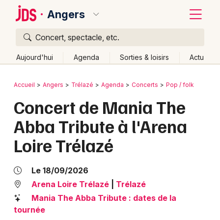
Angers
Concert, spectacle, etc.
Quoi ?
Fermer
Aujourd'hui
Agenda
Sorties & loisirs
Actu
Où ?
Retour
Publier un événement
Accueil
Angers
Trélazé
Agenda
Concerts
Pop / folk
Angers et alentours
Maine-et-Loire (49)
Concert de Mania The
Bordeaux
Pays de la Loire
Partout
Près de moi
Changer de lieu
Abba Tribute à l'Arena
Colmar
Quand ?
Effacer les dates
Loire Trélazé
Lille
Grands événements
Aujourd'hui
Demain
Ce week-end
Autre
Lyon
Activité & Expérience
Le 18/09/2026
Marseille
Arena Loire Trélazé
|
Trélazé
Manifestations
Mania The Abba Tribute : dates de la
Mulhouse
tournée
Foires & salons