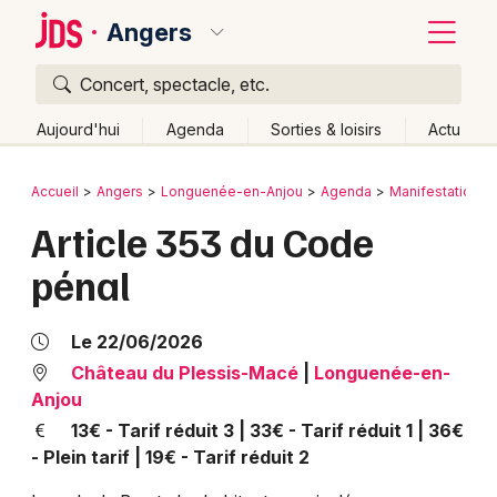
Angers
Concert, spectacle, etc.
Quoi ?
Fermer
Aujourd'hui
Agenda
Sorties & loisirs
Actu
Où ?
Retour
Publier un événement
Accueil
Angers
Longuenée-en-Anjou
Agenda
Manifestations
Angers et alentours
Maine-et-Loire (49)
Article 353 du Code
Bordeaux
Pays de la Loire
Partout
Près de moi
Changer de lieu
pénal
Colmar
Quand ?
Effacer les dates
Lille
Grands événements
Aujourd'hui
Demain
Ce week-end
Autre
Le 22/06/2026
Lyon
Château du Plessis-Macé
|
Longuenée-en-
Activité & Expérience
Anjou
Marseille
13€ - Tarif réduit 3 | 33€ - Tarif réduit 1 | 36€
Manifestations
- Plein tarif | 19€ - Tarif réduit 2
Mulhouse
Foires & salons