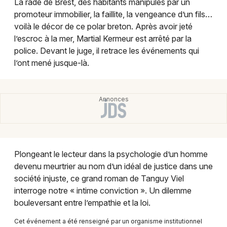
La rade de Brest, des habitants manipulés par un
Montpellier
promoteur immobilier, la faillite, la vengeance d’un fils…
Spectacles
Nantes
voilà le décor de ce polar breton. Après avoir jeté
l’escroc à la mer, Martial Kermeur est arrêté par la
Concerts
Nice
police. Devant le juge, il retrace les événements qui
l’ont mené jusque-là.
Paris
Sports
Strasbourg
Soirées
Toulouse
Sorties famille
Toutes les villes
Expos
Plongeant le lecteur dans la psychologie d’un homme
devenu meurtrier au nom d’un idéal de justice dans une
Sorties & loisirs
société injuste, ce grand roman de Tanguy Viel
interroge notre « intime conviction ». Un dilemme
Festival dans le Maine-et-Loire
bouleversant entre l’empathie et la loi.
Festival dans les Pays de la Loire
Cet événement a été renseigné par un organisme institutionnel