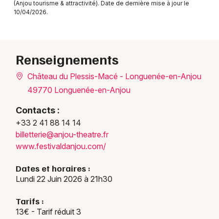
(Anjou tourisme & attractivité). Date de dernière mise à jour le
10/04/2026.
Newsletter des sorties
Renseignements
Artistes en tournée
Château du Plessis-Macé - Longuenée-en-Anjou
49770 Longuenée-en-Anjou
Actus à Angers
Contacts :
Magazine à Angers
+33 2 41 88 14 14
bille
tteri
e@anj
ou-th
eatre
.fr
www.f
estiv
aldan
jou.c
om/
Dates et horaires :
Lundi 22 Juin 2026 à 21h30
Tarifs :
13€ - Tarif réduit 3