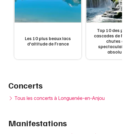
de
Top 10 des plus b
:
cascades de France
Les 10 plus beaux lacs
en
chutes d'eau
d'altitude de France
x
spectaculaires à 
absolument
Concerts
Tous les concerts à Longuenée-en-Anjou
Manifestations