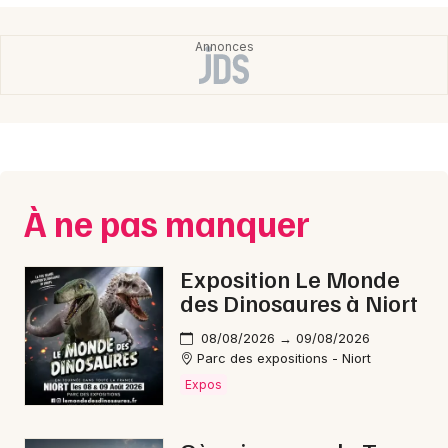
Newsletter des sorties
Artistes en tournée
Actus à Angers
À ne pas manquer
Magazine à Angers
Exposition Le Monde
des Dinosaures à Niort
08/08/2026 → 09/08/2026
Parc des expositions - Niort
Expos