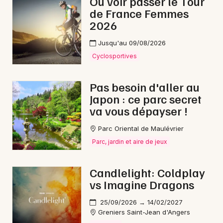
Où voir passer le Tour
Choisir mes départements
de France Femmes
49 - Maine-et-Loire
2026
Jusqu'au 09/08/2026
Mon email
Cyclosportives
Je m'abonne
Pas besoin d'aller au
Japon : ce parc secret
va vous dépayser !
Parc Oriental de Maulévrier
Parc, jardin et aire de jeux
Candlelight: Coldplay
vs Imagine Dragons
25/09/2026 → 14/02/2027
Greniers Saint-Jean d'Angers