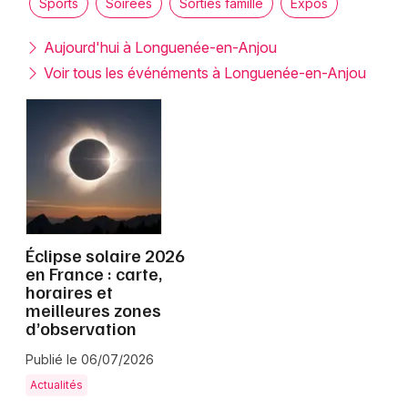
Sports
Soirées
Sorties famille
Expos
Montpellier
Spectacles
Nantes
Aujourd'hui à Longuenée-en-Anjou
Voir tous les événéments à Longuenée-en-Anjou
Concerts
Nice
Paris
Sports
Strasbourg
Soirées
Toulouse
Sorties famille
Toutes les villes
Éclipse solaire 2026
Expos
en France : carte,
horaires et
Sorties & loisirs
meilleures zones
d’observation
Maine-et-Loire
Publié le 06/07/2026
Pays de la Loire
Actualités