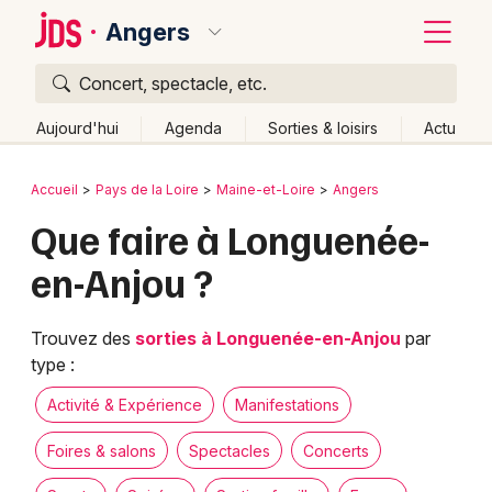
Angers
Concert, spectacle, etc.
Quoi ?
Fermer
Aujourd'hui
Agenda
Sorties & loisirs
Actu
Où ?
Retour
Publier un événement
Accueil
Pays de la Loire
Maine-et-Loire
Angers
Angers et alentours
Maine-et-Loire (49)
Que faire à Longuenée-
Bordeaux
Pays de la Loire
Partout
Près de moi
Changer de lieu
en-Anjou ?
Colmar
Quand ?
Effacer les dates
Lille
Grands événements
Aujourd'hui
Demain
Ce week-end
Autre
Trouvez des
sorties à Longuenée-en-Anjou
par
type :
Lyon
Activité & Expérience
Activité & Expérience
Manifestations
Marseille
Manifestations
Foires & salons
Spectacles
Concerts
Mulhouse
Foires & salons